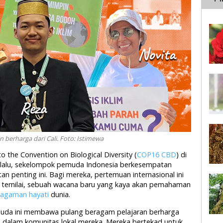
berharga dari Cali. Foto: Istimewa
o the Convention on Biological Diversity (
COP16 CBD
) di
 lalu, sekelompok pemuda Indonesia berkesempatan
tan penting ini. Bagi mereka, pertemuan internasional ini
 ternilai, sebuah wacana baru yang kaya akan pemahaman
ragaman hayati
dunia.
emuda ini membawa pulang beragam pelajaran berharga
an dalam komunitas lokal mereka. Mereka bertekad untuk