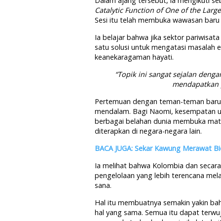
Dalam ajang tersebut, ia mengikuti se
Catalytic Function of One of the Larg
Sesi itu telah membuka wawasan baru t
Ia belajar bahwa jika sektor pariwisata
satu solusi untuk mengatasi masalah e
keanekaragaman hayati.
“Topik ini sangat sejalan deng
mendapatkan p
Pertemuan dengan teman-teman baru
mendalam. Bagi Naomi, kesempatan unt
berbagai belahan dunia membuka mata
diterapkan di negara-negara lain.
BACA JUGA: Sekar Kawung Merawat Bi
Ia melihat bahwa Kolombia dan seca
pengelolaan yang lebih terencana me
sana.
Hal itu membuatnya semakin yakin ba
hal yang sama. Semua itu dapat terwuj