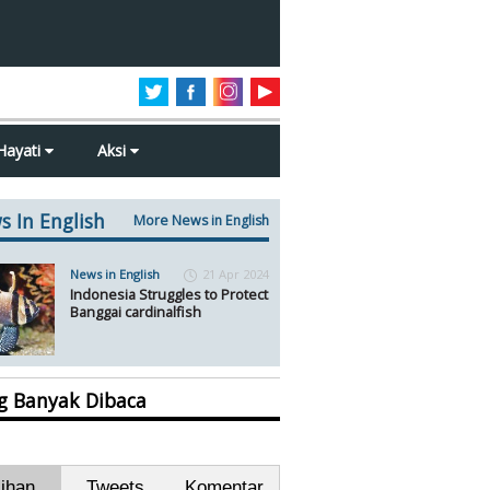
Hayati
Aksi
s In English
More News in English
News in English
21 Apr 2024
Indonesia Struggles to Protect
Banggai cardinalfish
ng Banyak Dibaca
lihan
Tweets
Komentar