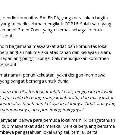
ita, pendiri komunitas BALENTA, yang merasakan begitu
yang menarik selama mengikuti COP16. Salah satu yang
laman di Green Zone, yang dikemas sebagai bentuk
t adat.
ndiri bagaimana masyarakat adat dan komunitas lokal
perjuangkan hak mereka atas tanah dan kekayaan alam.
 sepanjang pinggir Sungai Cali, menunjukkan komitmen
ersebut.
amai namun penuh kekuatan, yakni dengan membawa
yang sangat berharga untuk dunia.
-suara mereka terdengar lebih keras, hingga ke pelosok
a juga ada di ruang-ruang kolaboratif, dan masyarakat
penuh atas tanah dan kekayaan alamnya. Tidak ada yang
 merampasnya, apa pun iming-imingnya.”
menyadari bahwa para pemuda lokal memiliki pengetahuan
 hidup masyarakat adat mereka. Mereka berjuang bersama
bawa pengetahuan lokal yang tak ternilai, serta