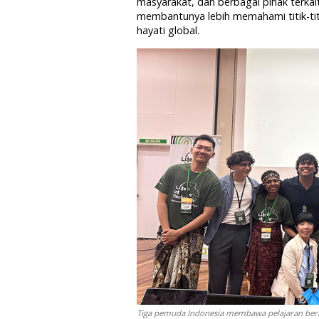
masyarakat, dan berbagai pihak terka
membantunya lebih memahami titik-ti
hayati global.
Tiga pemuda Indonesia membawa pelajaran berha