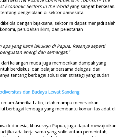
buah sesi
Net Positive Commitments in Tourism – The
est Economic Sectors in the World
yang sangat berkesan.
entang pengelolaan di sektor pariwisata.
 dikelola dengan bijaksana, sektor ini dapat menjadi salah
konomi, perubahan iklim, dan pelestarian
an apa yang kami lakukan di Papua. Rasanya seperti
enguatan energi dan semangat.”
 dari kalangan muda juga memberikan dampak yang
uk berdiskusi dan belajar bersama delegasi dari
nya tentang berbagai solusi dan strategi yang sudah
odiversitas dan Budaya Lewat Sandang
ra umum Amerika Latin, telah mampu menerapkan
lalui berbagai lembaga yang membantu komunitas adat di
hwa Indonesia, khususnya Papua, juga dapat mewujudkan
ud jika ada kerja sama yang solid antara pemerintah,