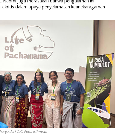
it. Naomi juga merasakan bahwa pengalaman ini
tik kritis dalam upaya penyelamatan keanekaragaman
rga dari Cali. Foto: Istimewa