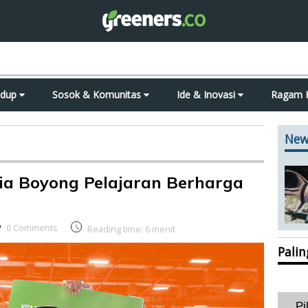
idup
Sosok & Komunitas
Ide & Inovasi
Ragam 
New
ia Boyong Pelajaran Berharga
0 Comments
Reading time:
6
menit
Pali
Pi