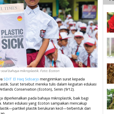
n soal bahaya mikroplastik. Foto: Ecoton
swa
SDIT El Haq Sidoarjo
mengirimkan surat kepada
stik. Surat tersebut mereka tulis dalam kegiatan edukasi
tlands Conservation (Ecoton), Senin (9/12).
ga diperkenalkan pada bahaya mikroplastik, baik bagi
. Materi edukasi yang Ecoton sampaikan mencakup
stik—partikel plastik berukuran kecil—terbentuk dari
gan.