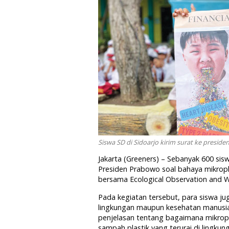
Siswa SD di Sidoarjo kirim surat ke preside
Jakarta (Greeners) – Sebanyak 600 si
Presiden Prabowo soal bahaya mikropla
bersama Ecological Observation and We
Pada kegiatan tersebut, para siswa ju
lingkungan maupun kesehatan manusia
penjelasan tentang bagaimana mikropla
sampah plastik yang terurai di lingkun