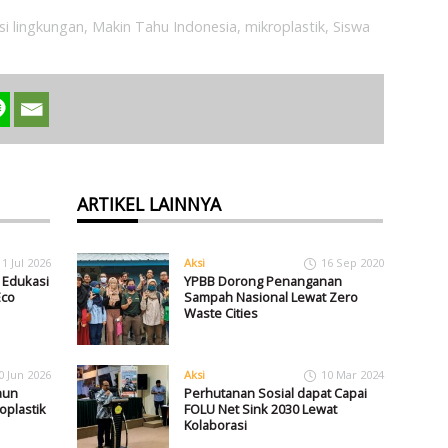
si lingkungan
,
Makin Tahu Indonesia
,
mikroplastik
,
Siswa
ARTIKEL LAINNYA
1 Jul 2026
Aksi
16 Sep 2020
i Edukasi
YPBB Dorong Penanganan
Eco
Sampah Nasional Lewat Zero
Waste Cities
0 Jun 2026
Aksi
10 Mar 2024
aun
Perhutanan Sosial dapat Capai
oplastik
FOLU Net Sink 2030 Lewat
Kolaborasi