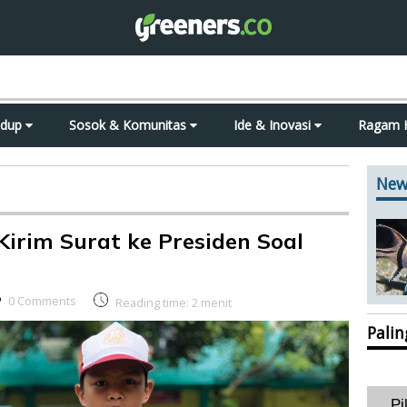
idup
Sosok & Komunitas
Ide & Inovasi
Ragam 
New
Kirim Surat ke Presiden Soal
0 Comments
Reading time:
2
menit
Pali
Pi