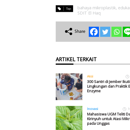
bahaya mikroplastik
,
eduka
SDIT El Haq
ARTIKEL TERKAIT
Aksi
300 Santri di Jember Ikut
Lingkungan dan Praktik 
Enzyme
Inovasi
1
Mahasiswa UGM Teliti D
Kirinyuh untuk Atasi Mikr
pada Unggas