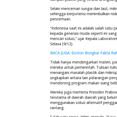
Selain mencemari sungai dan laut, mik
sehingga berpotensi menimbulkan ris
pencernaan.
“Indonesia saat ini adalah salah satu 
kepada generasi muda seperti ini sa
mencari solusi,” ujar Kepala Laboratori
Selasa (9/12).
BACA JUGA: Ecoton Bongkar Fakta Bah
Tidak hanya mendengarkan materi, par
mereka untuk pemerintah. Tulisan-tulisa
menangani masalah plastik dan mikropl
ungkapkan antara lain pelarangan peng
mendorong program makan siang beba
Mereka juga meminta Presiden Prabow
terutama di daerah daerah yang belu
menggunakan solusi alternatif penggan
rantang.
Salah satu siswa, Hilmi, menulis, “Sa