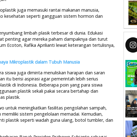
roplastik juga memasuki rantai makanan manusia,
iko kesehatan seperti gangguan sistem hormon dan
penyumbang limbah plasik terbesar di dunia. Edukasi
ngat penting agar mereka paham dampaknya dan turut
um Ecoton, Rafika Aprilianti lewat keterangan tertulisnya,
aya Mikroplastik dalam Tubuh Manusia
a siswa juga diminta menuliskan harapan dan saran
n itu berisi aspirasi agar pemerintah lebih serius
astik di Indonesia. Beberapa poin yang para siswa
gunaan plastik sekali pakai secara bertahap dan
s plastik.
o untuk meningkatkan fasilitas pengolahan sampah,
m memiliki sistem pengelolaan memadai. Kemudian,
ti plastik seperti wadah guna ulang, botol tumbler, dan
ya berharap Bapak Presiden Prabowo Subianto sebagai