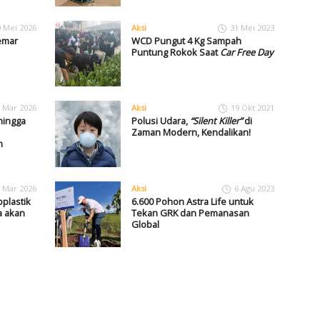
0 Mei 2026
Aksi
31 Mei 2023
emar
WCD Pungut 4 Kg Sampah
Puntung Rokok Saat
Car Free Day
 Mar 2026
Aksi
19 Okt 2021
hingga
Polusi Udara,
“Silent Killer”
di
Zaman Modern, Kendalikan!
m
 Mar 2026
Aksi
6 Agu 2023
roplastik
6.600 Pohon Astra Life untuk
a akan
Tekan GRK dan Pemanasan
Global