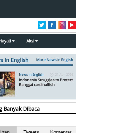
Hayati
Aksi
s In English
More News in English
News in English
21 Apr 2024
Indonesia Struggles to Protect
Banggai cardinalfish
ng Banyak Dibaca
lihan
Tweets
Komentar