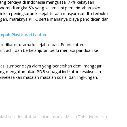
ng terkaya di Indonesia menguasai 77% kekayaan
nomi di angka 5% yang selama ini pemerintahan Joko
kan peningkatan kesejahteraan masyarakat. Itu terbukti
gah, maraknya PHK, serta mahalnya biaya pendidikan dan
pah Plastik dari Lautan
i indikator utama kesejahteraan. Pendekatan
sif, adil, dan berkelanjutan perlu menjadi panduan ke
itasi sumber daya alam yang berlebihan demi mengejar
ng mengutamakan PDB sebagai indikator kesuksesan
nyelesaikan masalah-masalah sosial dan lingkungan.
alasi seni
,
Institut Kesenian Jakarta
,
Makin Tahu Indonesia
,