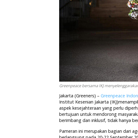
Greenpeace bersama IKJ menyelenggarakan 
Jakarta (Greeners) –
Greenpeace Indon
Institut Kesenian Jakarta (IKJ)menampi
aspek kesejahteraan yang perlu diperha
bertujuan untuk mendorong masyar
berimbang dan inklusif, tidak hanya
Pameran ini merupakan bagian dari a
berlangsung pada 20-22 September 202