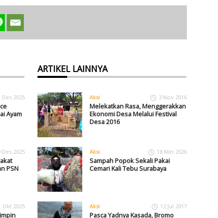
ARTIKEL LAINNYA
1 Des 2025
Aksi
3 Nov 2016
ace
Melekatkan Rasa, Menggerakkan
ai Ayam
Ekonomi Desa Melalui Festival
Desa 2016
0 Des 2025
Aksi
18 Mei 2026
akat
Sampah Popok Sekali Pakai
an PSN
Cemari Kali Tebu Surabaya
1 Okt 2025
Aksi
12 Jul 2017
impin
Pasca Yadnya Kasada, Bromo