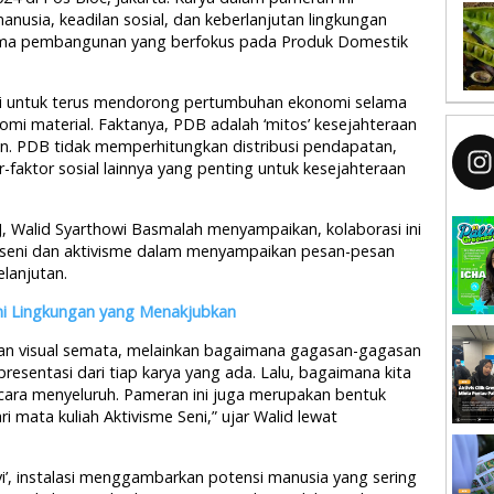
nusia, keadilan sosial, dan keberlanjutan lingkungan
igma pembangunan yang berfokus pada Produk Domestik
si untuk terus mendorong pertumbuhan ekonomi selama
omi material. Faktanya, PDB adalah ‘mitos’ kesejahteraan
n. PDB tidak memperhitungkan distribusi pendapatan,
r-faktor sosial lainnya yang penting untuk kesejahteraan
KJ, Walid Syarthowi Basmalah menyampaikan, kolaborasi ini
seni dan aktivisme dalam menyampaikan pesan-pesan
lanjutan.
eni Lingkungan yang Menakjubkan
kan visual semata, melainkan bagaimana gagasan-gagasan
presentasi dari tiap karya yang ada. Lalu, bagaimana kita
ra menyeluruh. Pameran ini juga merupakan bentuk
 mata kuliah Aktivisme Seni,” ujar Walid lewat
i’, instalasi menggambarkan potensi manusia yang sering