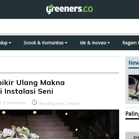
idup
Sosok & Komunitas
Ide & Inovasi
Ragam 
New
pikir Ulang Makna
 Instalasi Seni
0 Comments
Reading time:
2
menit
Pali
Pi