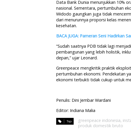
Data Bank Dunia menunjukkan 10% ora
nasional. Sementara, pertumbuhan eko
Widodo gaungkan juga tidak mencermin
dari menurunnya proporsi kelas menen
kesehatan.
BACA JUGA: Pameran Seni Hadirkan Sam
“Sudah saatnya PDB tidak lagi menjad
pembangunan yang lebih holistik, inklu
depan,” ujar Leonard.
Greenpeace mengkritik praktik eksplo
pertumbuhan ekonomi. Pendekatan ya
ekonomi terbukti tidak cukup untuk me
Penulis: Dini Jembar Wardani
Editor: Indiana Malia
greenpeace indonesia
,
inst
produk domestik bruto