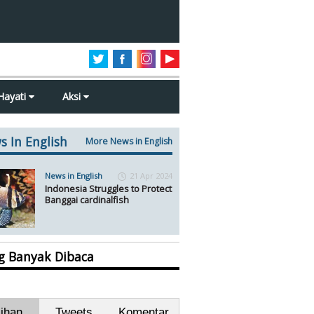
Hayati
Aksi
s In English
More News in English
News in English
21 Apr 2024
Indonesia Struggles to Protect
Banggai cardinalfish
ng Banyak Dibaca
lihan
Tweets
Komentar