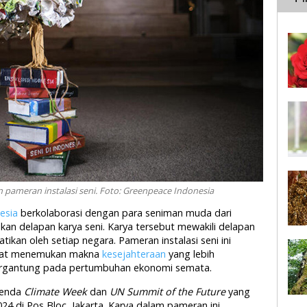
pameran instalasi seni. Foto: Greenpeace Indonesia
esia
berkolaborasi dengan para seniman muda dari
lkan delapan karya seni. Karya tersebut mewakili delapan
tikan oleh setiap negara. Pameran instalasi seni ini
akat menemukan makna
kesejahteraan
yang lebih
 bergantung pada pertumbuhan ekonomi semata.
genda
Climate Week
dan
UN Summit of the Future
yang
4 di Pos Bloc, Jakarta. Karya dalam pameran ini