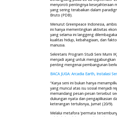
menyoroti pentingnya kesejahteraan ma
yang sering terabaikan dalam parad
Bruto (PDB).
Menurut Greenpeace Indonesia, ambi
ini hanya mementingkan aktivitas ekon
yang selama ini langgeng dilembagaka
kualitas hidup, kebahagiaan, dan fakto
manusia.
Sekretaris Program Studi Seni Murni I
menjadi ajang untuk menggabungkan 
penting mengenai pembangunan berke
BACA JUGA: Arcadia Earth, Instalasi S
“Karya seni ini bukan hanya menampil
yang muncul atas isu sosial menjadi re
memandang pesan-pesan tersebut seca
dukungan nyata dan pengaplikasian dari
keterangan tertulisnya, Jumat (20/9).
Melalui metafora ‘permata tersembuny