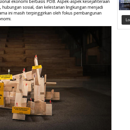
sional ekonomi berbasis PDB. Aspek-aspek kesejahteraan
, hubungan sosial, dan kelestarian lingkungan menjadi
ama ini masih terpinggirkan oleh fokus pembangunan
onomi.
Lo