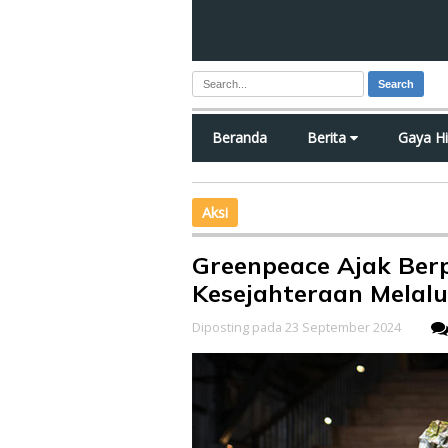
Search
Beranda
Berita
Gaya H
Aksi
Greenpeace Ajak Ber
Kesejahteraan Melalui
Diposting pada 23 September 2024