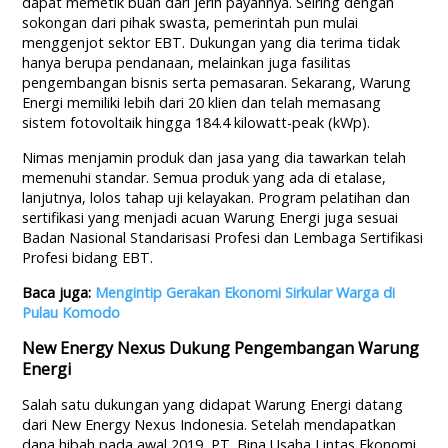
dapat memetik buah dari jerih payahnya. Seiring dengan
sokongan dari pihak swasta, pemerintah pun mulai
menggenjot sektor EBT. Dukungan yang dia terima tidak
hanya berupa pendanaan, melainkan juga fasilitas
pengembangan bisnis serta pemasaran. Sekarang, Warung
Energi memiliki lebih dari 20 klien dan telah memasang
sistem fotovoltaik hingga 184.4 kilowatt-peak (kWp).
Nimas menjamin produk dan jasa yang dia tawarkan telah
memenuhi standar. Semua produk yang ada di etalase,
lanjutnya, lolos tahap uji kelayakan. Program pelatihan dan
sertifikasi yang menjadi acuan Warung Energi juga sesuai
Badan Nasional Standarisasi Profesi dan Lembaga Sertifikasi
Profesi bidang EBT.
Baca juga:
Mengintip Gerakan Ekonomi Sirkular Warga di
Pulau Komodo
New Energy Nexus Dukung Pengembangan Warung
Energi
Salah satu dukungan yang didapat Warung Energi datang
dari New Energy Nexus Indonesia. Setelah mendapatkan
dana hibah pada awal 2019, PT. Bina Usaha Lintas Ekonomi