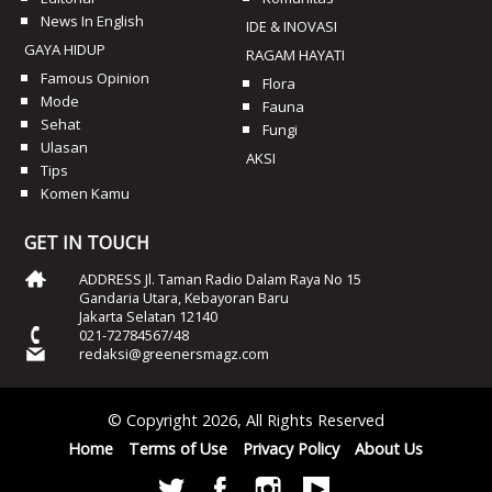
News In English
IDE & INOVASI
GAYA HIDUP
RAGAM HAYATI
Famous Opinion
Flora
Mode
Fauna
Sehat
Fungi
Ulasan
AKSI
Tips
Komen Kamu
GET IN TOUCH
ADDRESS Jl. Taman Radio Dalam Raya No 15
Gandaria Utara, Kebayoran Baru
Jakarta Selatan 12140
021-72784567/48
redaksi@greenersmagz.com
© Copyright 2026, All Rights Reserved
Home
Terms of Use
Privacy Policy
About Us