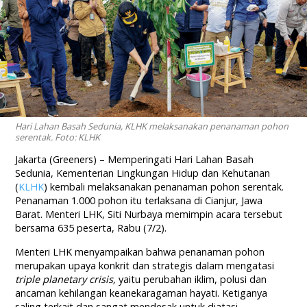
Hari Lahan Basah Sedunia, KLHK melaksanakan penanaman pohon
serentak. Foto: KLHK
Jakarta (Greeners) – Memperingati Hari Lahan Basah
Sedunia, Kementerian Lingkungan Hidup dan Kehutanan
(
KLHK
) kembali melaksanakan penanaman pohon serentak.
Penanaman 1.000 pohon itu terlaksana di Cianjur, Jawa
Barat. Menteri LHK, Siti Nurbaya memimpin acara tersebut
bersama 635 peserta, Rabu (7/2).
Menteri LHK menyampaikan bahwa penanaman pohon
merupakan upaya konkrit dan strategis dalam mengatasi
triple planetary crisis,
yaitu perubahan iklim, polusi dan
ancaman kehilangan keanekaragaman hayati. Ketiganya
saling terkait dan sangat mendesak untuk diatasi.