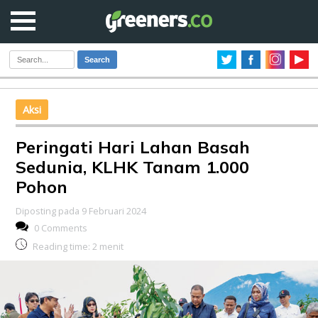
Search
Aksi
Peringati Hari Lahan Basah
Sedunia, KLHK Tanam 1.000
Pohon
Diposting pada 9 Februari 2024
0 Comments
Reading time:
2
menit