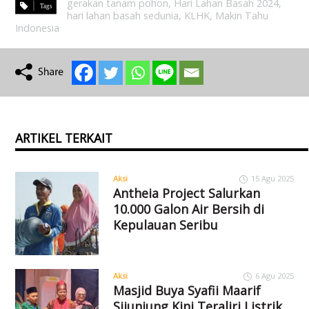
gerakan tanam pohon
,
Hari Lahan Basah 2024
,
hari lahan basah sedunia
,
KLHK
,
Makin Tahu
Indonesia
ARTIKEL TERKAIT
Aksi
15 Agu 2025
Antheia Project Salurkan
10.000 Galon Air Bersih di
Kepulauan Seribu
Aksi
6 Agu 2025
Masjid Buya Syafii Maarif
Sijunjung Kini Teraliri Listrik