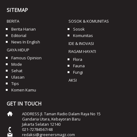
SITEMAP
BERITA
SOSOK & KOMUNITAS
Berita Harian
Sosok
Editorial
Komunitas
News In English
IDE & INOVASI
GAYA HIDUP
RAGAM HAYATI
Famous Opinion
Flora
Mode
Fauna
Sehat
Fungi
Ulasan
AKSI
Tips
Komen Kamu
GET IN TOUCH
ADDRESS Jl. Taman Radio Dalam Raya No 15
Gandaria Utara, Kebayoran Baru
Jakarta Selatan 12140
021-72784567/48
redaksi@greenersmagz.com