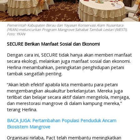
Pemerintah Kabupaten Berau dan Yayasan Konservasi Alam Nusantara
(YKAN) meluncurkan Program Mangrove Sahabat Tambak Lestari (MESTI).
Foto: YKAN
SECURE Berikan Manfaat Sosial dan Ekonomi
Dengan cara ini, SECURE tidak hanya akan memberi manfaat
secara ekologi, melainkan juga manfaat sosial dan ekonomi.
Herlina menambahkan, peningkatan penghidupan petani
tambak sangatlah penting.
“Akan lebih efektif apabila kita membantu para petani
mengembangkan akuakultur berkelanjutan. Mereka juga
terlibat dan belajar secara aktif dalam mengelola, menjaga,
dan merestorasi mangrove di dalam kampung mereka,”
terang Herlina.
BACA JUGA: Pertambahan Populasi Penduduk Ancam
Ekosistem Mangrove
Organisasi nirlaba, Pact telah membantu meningkatkan