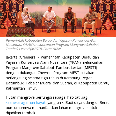
Pemerintah Kabupaten Berau dan Yayasan Konservasi Alam
Nusantara (YKAN) meluncurkan Program Mangrove Sahabat
Tambak Lestari (MESTI). Foto: YKAN
Jakarta (Greeners) – Pemerintah Kabupaten Berau dan
Yayasan Konservasi Alam Nusantara (YKAN) meluncurkan
Program Mangrove Sahabat Tambak Lestari (MESTI)
dengan dukungan Chevron. Program MESTI ini akan
berlangsung selama tiga tahun di Kampung Pegat
Batumbuk, Tabalar Muara, dan Suaran, di Kabupaten Berau,
Kalimantan Timur.
Hutan mangrove berfungsi sebagai habitat bagi
keanekaragaman hayati
yang unik. Budi daya udang di Berau
pun umumnya memanfaatkan lahan mangrove untuk
dijadikan tambak.