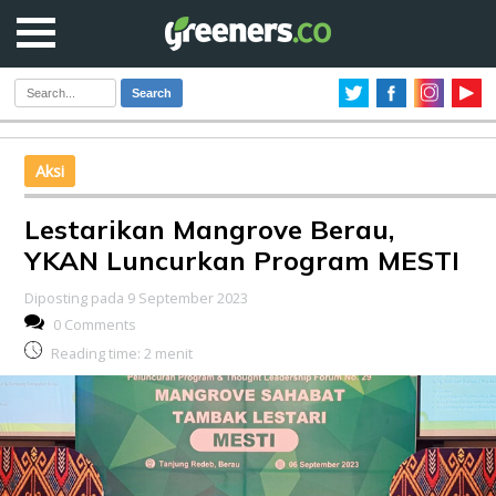
Search
Aksi
Lestarikan Mangrove Berau,
YKAN Luncurkan Program MESTI
Diposting pada 9 September 2023
0 Comments
Reading time:
2
menit