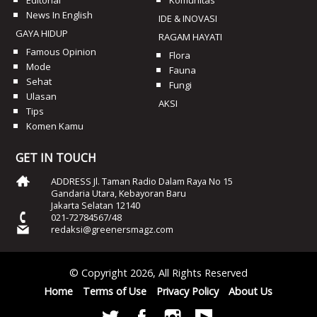
Editorial
Komunitas
News In English
IDE & INOVASI
GAYA HIDUP
RAGAM HAYATI
Famous Opinion
Flora
Mode
Fauna
Sehat
Fungi
Ulasan
AKSI
Tips
Komen Kamu
GET IN TOUCH
ADDRESS Jl. Taman Radio Dalam Raya No 15
Gandaria Utara, Kebayoran Baru
Jakarta Selatan 12140
021-72784567/48
redaksi@greenersmagz.com
© Copyright 2026, All Rights Reserved
Home
Terms of Use
Privacy Policy
About Us