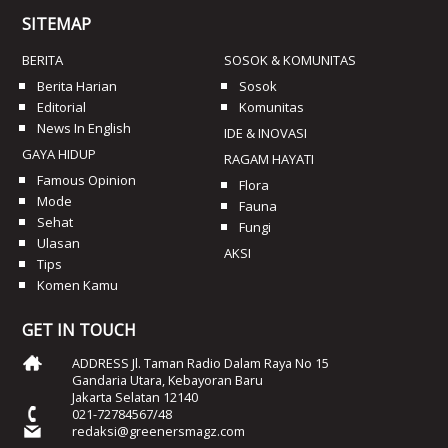
SITEMAP
BERITA
SOSOK & KOMUNITAS
Berita Harian
Sosok
Editorial
Komunitas
News In English
IDE & INOVASI
GAYA HIDUP
RAGAM HAYATI
Famous Opinion
Flora
Mode
Fauna
Sehat
Fungi
Ulasan
AKSI
Tips
Komen Kamu
GET IN TOUCH
ADDRESS Jl. Taman Radio Dalam Raya No 15
Gandaria Utara, Kebayoran Baru
Jakarta Selatan 12140
021-72784567/48
redaksi@greenersmagz.com