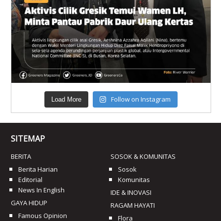
Follow on Instagram
Load More
SITEMAP
BERITA
SOSOK & KOMUNITAS
Berita Harian
Sosok
Editorial
Komunitas
News In English
IDE & INOVASI
GAYA HIDUP
RAGAM HAYATI
Famous Opinion
Flora