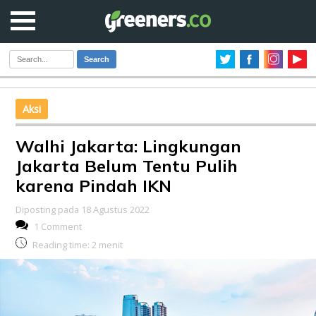
Search
Aksi
Walhi Jakarta: Lingkungan
Jakarta Belum Tentu Pulih
karena Pindah IKN
Diposting pada 18 Agustus 2022
1 Comment
Reading time:
2
menit