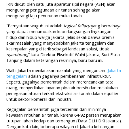
IKN diikuti oleh satu juta aparatur sipil negara (ASN) akan
mengurangi penggunaan air tanah sehingga akan
mengurangi laju penurunan muka tanah.
“Pernyataan wagub ini adalah
logical fallacy
yang berbahaya
yang dapat menumbalkan keberlangsungan lingkungan
hidup dan hidup warga Jakarta. Jelas sekali bahwa premis
akar masalah yang menyebabkan Jakarta tenggelam dan
kesimpulan yang ditarik sebagai landasan solusi, tidak
nyambung
,” kata Direktur Eksekutif Walhi Jakarta, Suci Fitria
Tanjung dalam keterangan resminya, baru-baru ini.
Walhi Jakarta menilai akar masalah yang mengancam
Jakarta
tenggelam
adalah gagalnya pembenahan infrastruktur.
Seperti, gagalnya pemerintah dalam merencanakan tata
ruang, menyediakan layanan pipa air bersih dan melakukan
penegakan aturan terkait ekstraksi air tanah dalam equifier
untuk sektor komersil dan industri.
Kegagalan pemerintah juga tercermin dari minimnya
kawasan imbuhan air tanah, karena 64-92 persen merupakan
tutupan lahan kedap dan terbangun (Data DLH DKI Jakarta).
Dengan kata lain, beberapa wilayah di Jakarta kehilangan