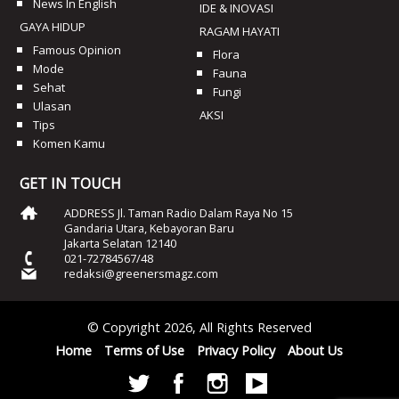
News In English
IDE & INOVASI
GAYA HIDUP
RAGAM HAYATI
Famous Opinion
Flora
Mode
Fauna
Sehat
Fungi
Ulasan
AKSI
Tips
Komen Kamu
GET IN TOUCH
ADDRESS Jl. Taman Radio Dalam Raya No 15
Gandaria Utara, Kebayoran Baru
Jakarta Selatan 12140
021-72784567/48
redaksi@greenersmagz.com
© Copyright 2026, All Rights Reserved
Home
Terms of Use
Privacy Policy
About Us