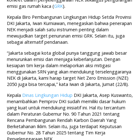
emisi gas rumah kaca (
GRK
).
Kepala Biro Pembangunan Lingkungan Hidup Setda Provinsi
DKI Jakarta, Iwan Kurniawan, menegaskan bahwa penerapan
NEK menjadi salah satu instrumen penting dalam
mewujudkan target penurunan emisi GRK. Selain itu, juga
sebagai alternatif pendanaan.
“Jakarta sebagai kota global punya tanggung jawab besar
menurunkan emisi dan menjaga keberlanjutan. Dengan
kesiapan tim kerja dalam melaporkan aksi mitigasi
menggunakan SRN yang akan mendukung terselenggaranya
NEK di Jakarta, kami harap target Net Zero Emission (NZE)
2050 juga bisa tercapai,” kata Iwan di Jakarta, Jumat (22/8).
Kepala
Dinas Lingkungan Hidup
DKI Jakarta, Asep Kuswanto,
menambahkan Pemprov DKI sudah memiliki dasar hukum
yang kuat untuk mendukung inisiatif ini. Hal itu tercantum
dalam Peraturan Gubernur No. 90 Tahun 2021 tentang
Rencana Pembangunan Rendah Karbon Daerah Yang
Berketahanan Iklim. Selain itu, juga terdapat Keputusan
Gubernur No. 28 Tahun 2025 tentang Tim Kerja
Penyelenggaraan NEK.