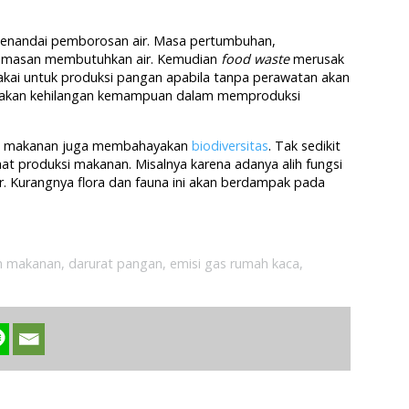
menandai pemborosan air. Masa pertumbuhan,
emasan membutuhkan air. Kemudian
food waste
merusak
akai untuk produksi pangan apabila tanpa perawatan akan
n akan kehilangan kemampuan dalam memproduksi
adap makanan juga membahayakan
biodiversitas
. Tak sedikit
at produksi makanan. Misalnya karena adanya alih fungsi
r. Kurangnya flora dan fauna ini akan berdampak pada
h makanan
,
darurat pangan
,
emisi gas rumah kaca
,