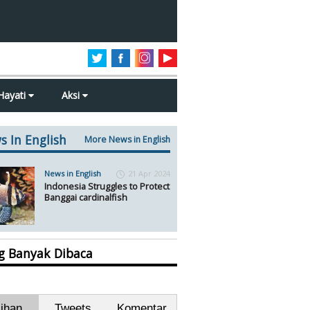
Hayati
Aksi
s In English
More News in English
News in English
21 Apr 2024
Indonesia Struggles to Protect
Banggai cardinalfish
ng Banyak Dibaca
lihan
Tweets
Komentar