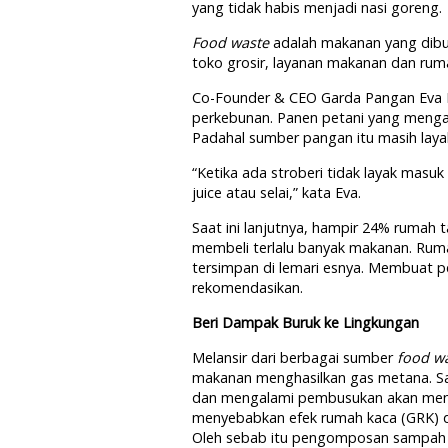
yang tidak habis menjadi nasi goreng.
Food waste
adalah makanan yang dibua
toko grosir, layanan makanan dan rum
Co-Founder & CEO Garda Pangan Eva B
perkebunan. Panen petani yang meng
Padahal sumber pangan itu masih laya
“Ketika ada stroberi tidak layak mas
juice atau selai,” kata Eva.
Saat ini lanjutnya, hampir 24% rumah
membeli terlalu banyak makanan. Ruma
tersimpan di lemari esnya. Membuat 
rekomendasikan.
Beri Dampak Buruk ke Lingkungan
Melansir dari berbagai sumber
food w
makanan menghasilkan gas metana. S
dan mengalami pembusukan akan mengh
menyebabkan efek rumah kaca (GRK) d
Oleh sebab itu pengomposan sampah 