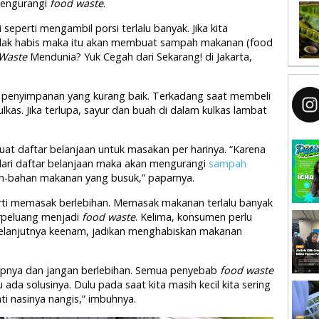
mengurangi
food waste
.
eperti mengambil porsi terlalu banyak. Jika kita
tidak habis maka itu akan membuat sampah makanan (food
Waste
Mendunia? Yuk Cegah dari Sekarang! di Jakarta,
i penyimpanan yang kurang baik. Terkadang saat membeli
as. Jika terlupa, sayur dan buah di dalam kulkas lambat
at daftar belanjaan untuk masakan per harinya. “Karena
dari daftar belanjaan maka akan mengurangi
sampah
an-bahan makanan yang busuk,” paparnya.
ti memasak berlebihan. Memasak makanan terlalu banyak
erpeluang menjadi
food waste
. Kelima, konsumen perlu
 Selanjutnya keenam, jadikan menghabiskan makanan
upnya dan jangan berlebihan. Semua penyebab
food waste
u ada solusinya. Dulu pada saat kita masih kecil kita sering
ti nasinya nangis,” imbuhnya.