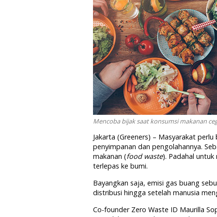
Mencoba bijak saat konsumsi makanan cega
Jakarta (Greeners) – Masyarakat perlu
penyimpanan dan pengolahannya. Seba
makanan (
food waste
). Padahal untuk
terlepas ke bumi.
Bayangkan saja, emisi gas buang sebu
distribusi hingga setelah manusia me
Co-founder Zero Waste ID Maurilla So