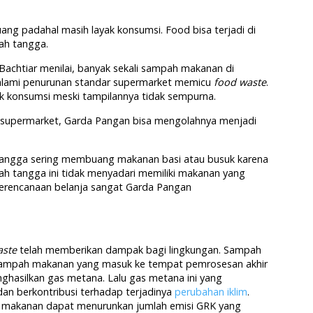
ng padahal masih layak konsumsi. Food bisa terjadi di
ah tangga.
achtiar menilai, banyak sekali sampah makanan di
alami penurunan standar supermarket memicu
food waste
.
k konsumsi meski tampilannya tidak sempurna.
uk supermarket, Garda Pangan bisa mengolahnya menjadi
 tangga sering membuang makanan basi atau busuk karena
h tangga ini tidak menyadari memiliki makanan yang
perencanaan belanja sangat Garda Pangan
aste
telah memberikan dampak bagi lingkungan. Sampah
ampah makanan yang masuk ke tempat pemrosesan akhir
asilkan gas metana. Lalu gas metana ini yang
an berkontribusi terhadap terjadinya
perubahan iklim
.
makanan dapat menurunkan jumlah emisi GRK yang