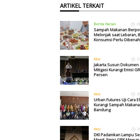
ARTIKEL TERKAIT
Berita Harian
20
Sampah Makanan Berpo
Melonjak saat Lebaran, 
Konsumsi Perlu Dibenah
Aksi
2
Jakarta Susun Dokumen 
Mitigasi Kurangi Emisi GR
Persen
Aksi
3
Urban Futures Uji Cara Ef
Kurangi Sampah Makana
Bandung
Aksi
2
DKI Padamkan Lampu Se
Menit, Emisi GRK Menur