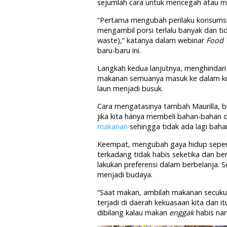
sejumlah cara untuk mencegah atau 
“Pertama mengubah perilaku konsumsi s
mengambil porsi terlalu banyak dan 
waste),” katanya dalam webinar
Food 
baru-baru ini.
Langkah kedua lanjutnya, menghindar
makanan semuanya masuk ke dalam kulk
laun menjadi busuk.
Cara mengatasinya tambah Maurilla, bu
jika kita hanya membeli bahan-bahan 
makanan
sehingga tidak ada lagi bah
Keempat, mengubah gaya hidup seper
terkadang tidak habis seketika dan b
lakukan preferensi dalam berbelanja.
menjadi budaya.
“Saat makan, ambilah makanan secuk
terjadi di daerah kekuasaan kita dan it
dibilang kalau makan
enggak
habis nan