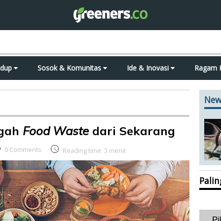
idup
Sosok & Komunitas
Ide & Inovasi
Ragam 
New
egah
Food Waste
dari Sekarang
0 Comments
Reading time:
3
menit
Pali
Pi