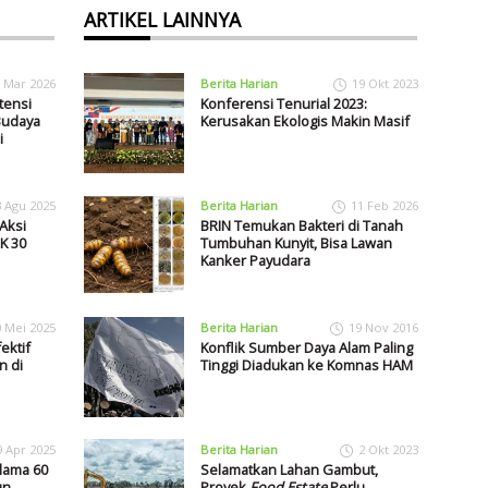
ARTIKEL LAINNYA
 Mar 2026
Berita Harian
19 Okt 2023
tensi
Konferensi Tenurial 2023:
Budaya
Kerusakan Ekologis Makin Masif
i
3 Agu 2025
Berita Harian
11 Feb 2026
Aksi
BRIN Temukan Bakteri di Tanah
K 30
Tumbuhan Kunyit, Bisa Lawan
Kanker Payudara
0 Mei 2025
Berita Harian
19 Nov 2016
ektif
Konflik Sumber Daya Alam Paling
n di
Tinggi Diadukan ke Komnas HAM
9 Apr 2025
Berita Harian
2 Okt 2023
lama 60
Selamatkan Lahan Gambut,
un
Proyek
Food Estate
Perlu