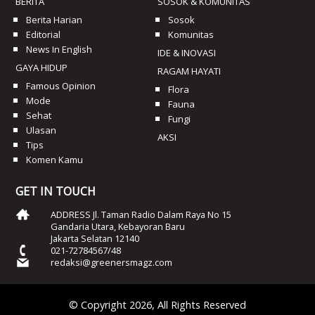
BERITA
SOSOK & KOMUNITAS
Berita Harian
Sosok
Editorial
Komunitas
News In English
IDE & INOVASI
GAYA HIDUP
RAGAM HAYATI
Famous Opinion
Flora
Mode
Fauna
Sehat
Fungi
Ulasan
AKSI
Tips
Komen Kamu
GET IN TOUCH
ADDRESS Jl. Taman Radio Dalam Raya No 15
Gandaria Utara, Kebayoran Baru
Jakarta Selatan 12140
021-72784567/48
redaksi@greenersmagz.com
© Copyright 2026, All Rights Reserved