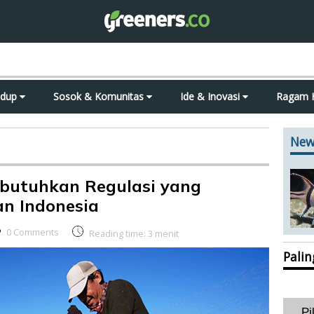
idup
Sosok & Komunitas
Ide & Inovasi
Ragam 
New
ibutuhkan Regulasi yang
an Indonesia
0 Comments
Reading time:
3
menit
Pali
Pi