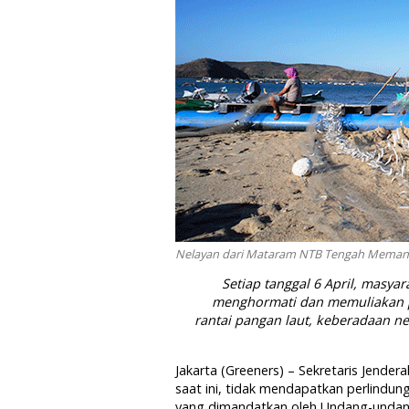
Nelayan dari Mataram NTB Tengah Memanen 
Setiap tanggal 6 April, masya
menghormati dan memuliakan p
rantai pangan laut, keberadaan n
Jakarta (Greeners) – Sekretaris Jende
saat ini, tidak mendapatkan perlind
yang dimandatkan oleh Undang-undang