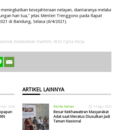
 meningkatkan kesejahteraan nelayan, diantaranya melalui
bungan hari tua,” jelas Menteri Trenggono pada Rapat
021 di Bandung, Selasa (6/4/2021).
asional
,
kedaulatan maritim
,
RUU Cipta Kerja
ARTIKEL LAINNYA
2 Apr 2024
Berita Harian
14 Agu 2025
ikpapan
Besar Kekhawatiran Masyarakat
IKN
Adat saat Meratus Diusulkan Jadi
Taman Nasional