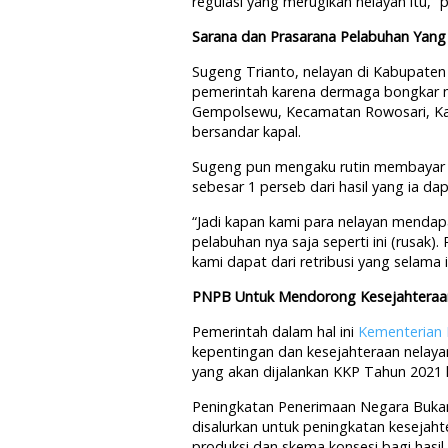
regulasi yang merugikan nelayan itu,” 
Sarana dan Prasarana Pelabuhan Yang
Sugeng Trianto, nelayan di Kabupate
pemerintah karena dermaga bongkar m
Gempolsewu, Kecamatan Rowosari, Kab
bersandar kapal.
Sugeng pun mengaku rutin membayar 
sebesar 1 perseb dari hasil yang ia da
“Jadi kapan kami para nelayan mendapa
pelabuhan nya saja seperti ini (rusak)
kami dapat dari retribusi yang selama 
PNPB Untuk Mendorong Kesejahteraa
Pemerintah dalam hal ini
Kementerian 
kepentingan dan kesejahteraan nelaya
yang akan dijalankan KKP Tahun 2021 
Peningkatan Penerimaan Negara Bukan
disalurkan untuk peningkatan kesejaht
produksi dan skema konsesi bagi hasil.