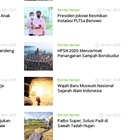
0 Apr 2023
Berita Harian
7 Mei 2021
 Anak
Presiden Jokowi Resmikan
n
Instalasi PLTSa Benowo
5 Okt 2020
Berita Harian
24 Feb 2020
Gandeng
HPSN 2020: Mencermati
Penanganan Sampah Borobudur
 Sep 2020
Berita Harian
18 Mei 2018
ja
Wajah Baru Museum Nasional
Sejarah Alam Indonesia
4 Mei 2020
Berita Harian
3 Jul 2023
Ajukan
Patbo Super, Solusi Padi di
Law
Sawah Tadah Hujan