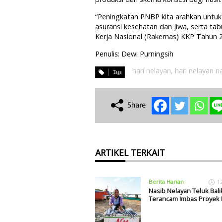
“Peningkatan PNBP kita arahkan untuk
asuransi kesehatan dan jiwa, serta ta
Kerja Nasional (Rakernas) KKP Tahun 2
Penulis: Dewi Purningsih
hari nelayan
,
hari nelayan n
ARTIKEL TERKAIT
Berita Harian
1
Nasib Nelayan Teluk Bal
Terancam Imbas Proyek 