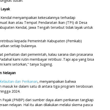
pungkas Susan.
 Layak
n Kendal menyampaikan kekesalannya terhadap
uat ikan atau Tempat Pendaratan Ikan (TPI) di Desa
upaten Kendal, Jawa Tengah tersebut tidak layak untuk
retribusi kepada Pemerintah Kabupaten (Pemkab)
patkan setiap bulannya.
t perhatian dari pemerintah, kalau sarana dan prasarana
. Padahal kami rutin membayar retribusi .Tapi apa yang bisa
ini kami setorkan,” tanya Sugeng.
n Nelayan
Kelautan dan Perikanan
, menyampaikan bahwa
n masuk ke dalam satu di antara tiga program terobosan
hingga 2024.
 Pajak (PNBP) dari sumber daya alam perikanan tangkap
eraan nelayan. Hal itu akan dilakukan melalui skema pasca