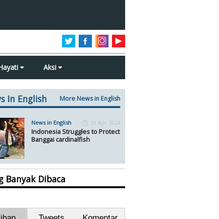
Hayati
Aksi
s In English
More News in English
News in English
21 Apr 2024
Indonesia Struggles to Protect
Banggai cardinalfish
ng Banyak Dibaca
lihan
Tweets
Komentar