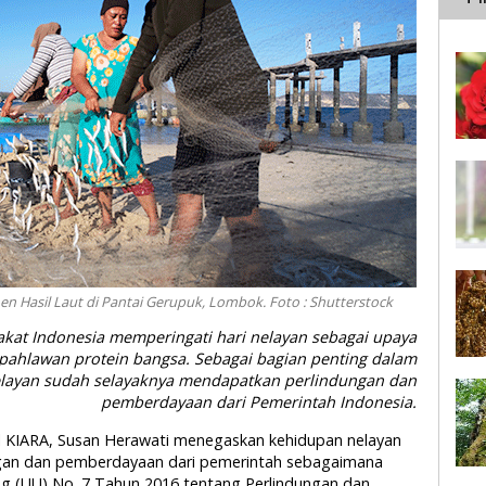
Hasil Laut di Pantai Gerupuk, Lombok. Foto : Shutterstock
rakat Indonesia memperingati hari nelayan sebagai upaya
ahlawan protein bangsa. Sebagai bagian penting dalam
elayan sudah selayaknya
mendapatkan
perlindungan dan
pemberdayaan dari Pemerintah Indonesia
.
ral KIARA, Susan Herawati menegaskan kehidupan nelayan
ungan dan pemberdayaan dari pemerintah sebagaimana
 (UU) No. 7 Tahun 2016 tentang Perlindungan dan