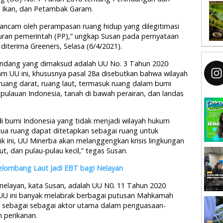
Ikan, dan Petambak Garam.
erancam oleh perampasan ruang hidup yang dilegitimasi
turan pemerintah (PP),” ungkap Susan pada pernyataan
diterima Greeners, Selasa (6/4/2021).
undang yang dimaksud adalah UU No. 3 Tahun 2020
am UU ini, khususnya pasal 28a disebutkan bahwa wilayah
uang darat, ruang laut, termasuk ruang dalam bumi
epulauan Indonesia, tanah di bawah perairan, dan landas
di bumi Indonesia yang tidak menjadi wilayah hukum
a ruang dapat ditetapkan sebagai ruang untuk
ik ini, UU Minerba akan melanggengkan krisis lingkungan
aut, dan pulau-pulau kecil,” tegas Susan.
lombang Laut Jadi EBT bagi Nelayan
elayan, kata Susan, adalah UU N0. 11 Tahun 2020
i UU ini banyak melabrak berbagai putusan Mahkamah
 sebagai sebagai aktor utama dalam penguasaan-
 perikanan.