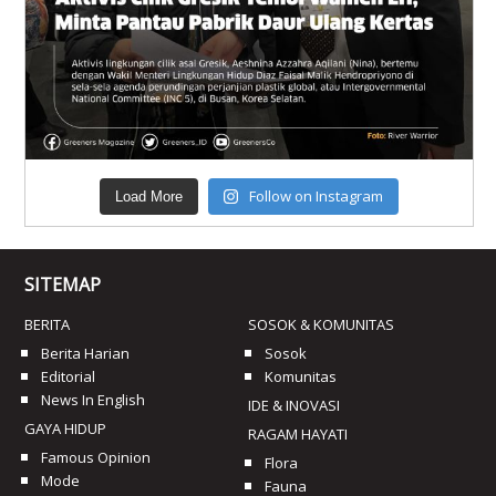
Follow on Instagram
Load More
SITEMAP
BERITA
SOSOK & KOMUNITAS
Berita Harian
Sosok
Editorial
Komunitas
News In English
IDE & INOVASI
GAYA HIDUP
RAGAM HAYATI
Famous Opinion
Flora
Mode
Fauna