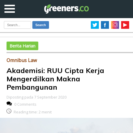
Search
Berita Harian
Omnibus Law
Akademisi: RUU Cipta Kerja
Mengerdilkan Makna
Pembangunan
Diposting pada 7 September 2020
0 Comments
Reading time:
2
menit