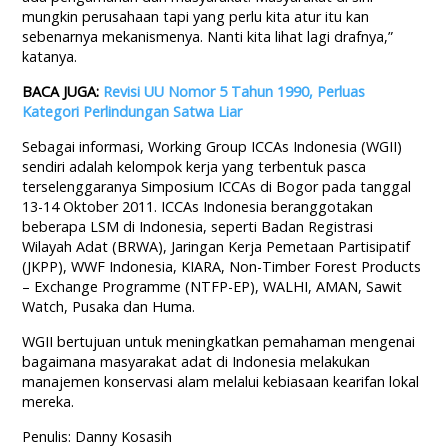
mungkin perusahaan tapi yang perlu kita atur itu kan
sebenarnya mekanismenya. Nanti kita lihat lagi drafnya,”
katanya.
BACA JUGA:
Revisi UU Nomor 5 Tahun 1990, Perluas
Kategori Perlindungan Satwa Liar
Sebagai informasi, Working Group ICCAs Indonesia (WGII)
sendiri adalah kelompok kerja yang terbentuk pasca
terselenggaranya Simposium ICCAs di Bogor pada tanggal
13-14 Oktober 2011. ICCAs Indonesia beranggotakan
beberapa LSM di Indonesia, seperti Badan Registrasi
Wilayah Adat (BRWA), Jaringan Kerja Pemetaan Partisipatif
(JKPP), WWF Indonesia, KIARA, Non-Timber Forest Products
– Exchange Programme (NTFP-EP), WALHI, AMAN, Sawit
Watch, Pusaka dan Huma.
WGII bertujuan untuk meningkatkan pemahaman mengenai
bagaimana masyarakat adat di Indonesia melakukan
manajemen konservasi alam melalui kebiasaan kearifan lokal
mereka.
Penulis: Danny Kosasih