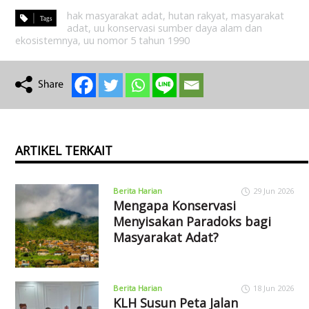
hak masyarakat adat
,
hutan rakyat
,
masyarakat
adat
,
uu konservasi sumber daya alam dan
ekosistemnya
,
uu nomor 5 tahun 1990
ARTIKEL TERKAIT
Berita Harian
29 Jun 2026
Mengapa Konservasi
Menyisakan Paradoks bagi
Masyarakat Adat?
Berita Harian
18 Jun 2026
KLH Susun Peta Jalan