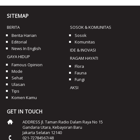
SITEMAP
BERITA
SOSOK & KOMUNITAS
Berita Harian
Sosok
Editorial
Komunitas
News In English
IDE & INOVASI
GAYA HIDUP
RAGAM HAYATI
Famous Opinion
Flora
Mode
Fauna
Sehat
Fungi
Ulasan
AKSI
Tips
Komen Kamu
GET IN TOUCH
ADDRESS Jl. Taman Radio Dalam Raya No 15
Gandaria Utara, Kebayoran Baru
Jakarta Selatan 12140
021-72784567/48