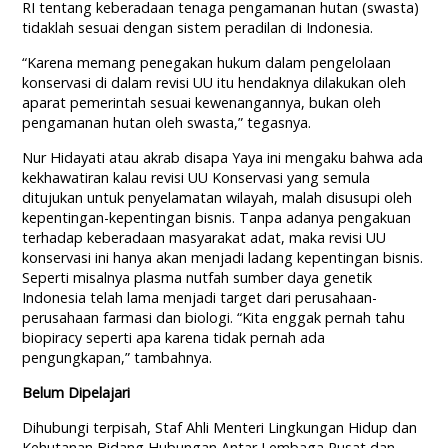
RI tentang keberadaan tenaga pengamanan hutan (swasta)
tidaklah sesuai dengan sistem peradilan di Indonesia.
“Karena memang penegakan hukum dalam pengelolaan
konservasi di dalam revisi UU itu hendaknya dilakukan oleh
aparat pemerintah sesuai kewenangannya, bukan oleh
pengamanan hutan oleh swasta,” tegasnya.
Nur Hidayati atau akrab disapa Yaya ini mengaku bahwa ada
kekhawatiran kalau revisi UU Konservasi yang semula
ditujukan untuk penyelamatan wilayah, malah disusupi oleh
kepentingan-kepentingan bisnis. Tanpa adanya pengakuan
terhadap keberadaan masyarakat adat, maka revisi UU
konservasi ini hanya akan menjadi ladang kepentingan bisnis.
Seperti misalnya plasma nutfah sumber daya genetik
Indonesia telah lama menjadi target dari perusahaan-
perusahaan farmasi dan biologi. “Kita enggak pernah tahu
biopiracy seperti apa karena tidak pernah ada
pengungkapan,” tambahnya.
Belum Dipelajari
Dihubungi terpisah, Staf Ahli Menteri Lingkungan Hidup dan
Kehutanan Bidang Hubungan Antar Lembaga Pusat dan