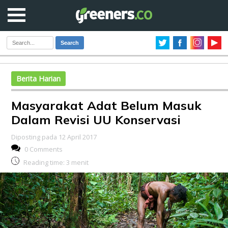
Search
Berita Harian
Masyarakat Adat Belum Masuk
Dalam Revisi UU Konservasi
Diposting pada 12 April 2017
0 Comments
Reading time:
3
menit