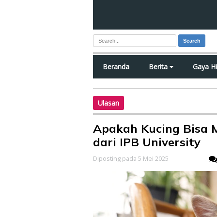
Search
Beranda
Berita
Gaya H
Ulasan
Apakah Kucing Bisa M
dari IPB University
Diposting pada 5 Mei 2025