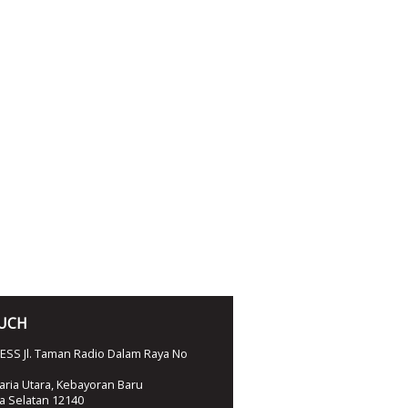
OUCH
SS Jl. Taman Radio Dalam Raya No
ria Utara, Kebayoran Baru
ta Selatan 12140