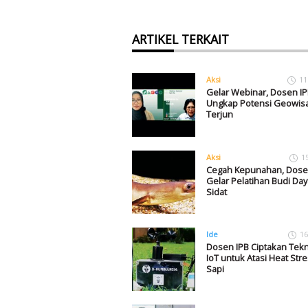
ARTIKEL TERKAIT
Aksi
11
Gelar Webinar, Dosen I
Ungkap Potensi Geowisa
Terjun
Aksi
1
Cegah Kepunahan, Dose
Gelar Pelatihan Budi Day
Sidat
Ide
16
Dosen IPB Ciptakan Tekn
IoT untuk Atasi Heat Str
Sapi