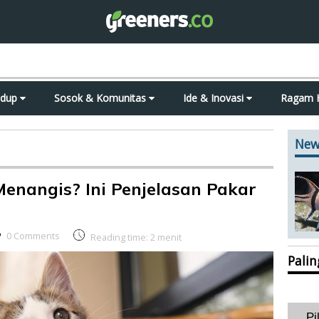
idup
Sosok & Komunitas
Ide & Inovasi
Ragam 
New
enangis? Ini Penjelasan Pakar
0 Comments
Reading time:
2
menit
Pali
Pi