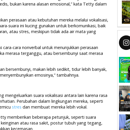
medis, bukan karena alasan emosional,” kata Tetty dalam
kan perasaan atau kebutuhan mereka melalui vokalisasi,
ra-suara ini kucing gunakan untuk berkomunikasi, baik
ran, atau stres, meskipun tidak ada air mata yang
ki cara-cara nonverbal untuk menunjukkan perasaan
ika merasa terganggu, atau bersembunyi saat merasa
n bersembunyi, makan lebih sedikit, tidur lebih banyak,
i menyembunyikan emosinya,” tambahnya.
mengeluarkan suara vokalisasi antara lain karena rasa
erhatian. Perubahan dalam lingkungan mereka, seperti
memicu
stres
dan membuat mereka lebih vokal.
tty memberikan beberapa petunjuk, seperti suara
inginan atau rasa sakit, postur tubuh yang tegang,
jukkan kecemasan.