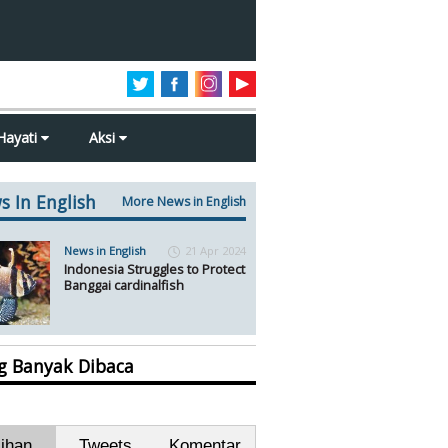
Hayati
Aksi
s In English
More News in English
News in English
21 Apr 2024
Indonesia Struggles to Protect
Banggai cardinalfish
ng Banyak Dibaca
lihan
Tweets
Komentar