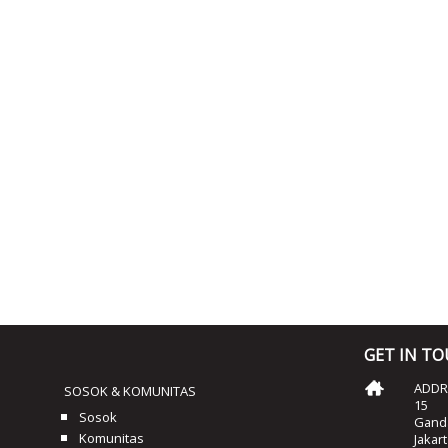
GET IN T
ADDRE
SOSOK & KOMUNITAS
15
Sosok
Ganda
Komunitas
Jakar