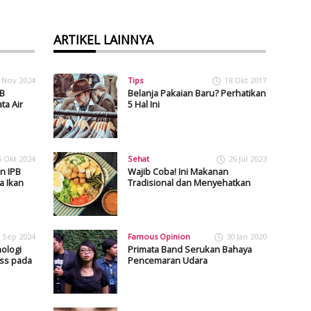
ARTIKEL LAINNYA
 Nov 2024
Tips
18 Okt 2017
PB
Belanja Pakaian Baru? Perhatikan
ta Air
5 Hal Ini
5 Okt 2024
Sehat
26 Jul 2023
n IPB
Wajib Coba! Ini Makanan
a Ikan
Tradisional dan Menyehatkan
 Sep 2024
Famous Opinion
30 Jan 2020
ologi
Primata Band Serukan Bahaya
ess pada
Pencemaran Udara