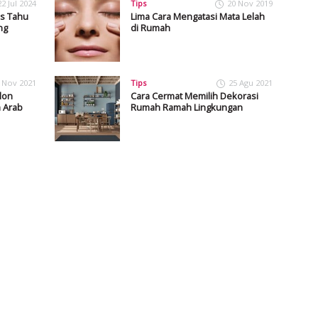
22 Jul 2024
Tips
20 Nov 2019
s Tahu
Lima Cara Mengatasi Mata Lelah
ng
di Rumah
 Nov 2021
Tips
25 Agu 2021
lon
Cara Cermat Memilih Dekorasi
h Arab
Rumah Ramah Lingkungan