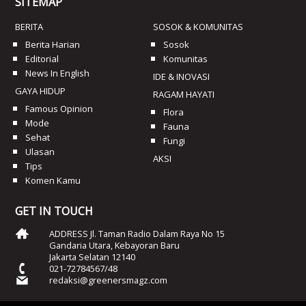
SITEMAP
BERITA
SOSOK & KOMUNITAS
Berita Harian
Sosok
Editorial
Komunitas
News In English
IDE & INOVASI
GAYA HIDUP
RAGAM HAYATI
Famous Opinion
Flora
Mode
Fauna
Sehat
Fungi
Ulasan
AKSI
Tips
Komen Kamu
GET IN TOUCH
ADDRESS Jl. Taman Radio Dalam Raya No 15
Gandaria Utara, Kebayoran Baru
Jakarta Selatan 12140
021-72784567/48
redaksi@greenersmagz.com