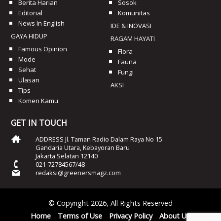
Berita Harian
Sosok
Editorial
Komunitas
News In English
IDE & INOVASI
GAYA HIDUP
RAGAM HAYATI
Famous Opinion
Flora
Mode
Fauna
Sehat
Fungi
Ulasan
AKSI
Tips
Komen Kamu
GET IN TOUCH
ADDRESS Jl. Taman Radio Dalam Raya No 15
Gandaria Utara, Kebayoran Baru
Jakarta Selatan 12140
021-72784567/48
redaksi@greenersmagz.com
© Copyright 2026, All Rights Reserved
Home
Terms of Use
Privacy Policy
About Us