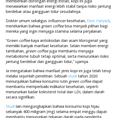
memberikan dorongan energi instan, kopi ini juga
menawarkan manfaat energi lebih stabil tanpa risiko jantung
berdebar atau gangguan tidur sesudahnya.
Dokter umum sekaligus
influencer
kesehatan,
Dion Haryadi
,
menekankan bahwa
green coffee
bisa menjadi pilihan bagi
mereka yang ingin menjaga stamina selama perjalanan.
“G
reen coffee
kaya antioksidan dan asam klorogenat yang
memiliki banyak manfaat kesehatan. Selain memberi energi
tambahan,
green coffee
juga membantu menjaga
metabolisme tubuh tetap optimal, serta menurunkan risiko
jantung berdebar dan gangguan tidur,” ujarnya.
Ia mengatakan bahwa manfaat jenis kopi ini juga telah teruji
melalui sejumlah penelitian. Sebuah
studi
tahun 2020
menunjukkan bahwa konsumsi rutin
green coffee
dapat
membantu memperbaiki indikator kesehatan, seperti
menurunkan kadar kolesterol total dan LDL dalam darah
secara signifikan.
Studi
lain mengungkapkan bahwa konsumsi kopi hijau
sebanyak 400 miligram (mg) selama empat minggu dapat
membantu menurunkan tekanan darah pada penderita