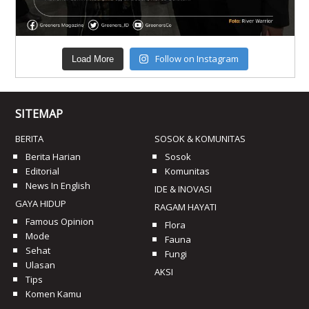
Follow on Instagram
Load More
SITEMAP
BERITA
SOSOK & KOMUNITAS
Berita Harian
Sosok
Editorial
Komunitas
News In English
IDE & INOVASI
GAYA HIDUP
RAGAM HAYATI
Famous Opinion
Flora
Mode
Fauna
Sehat
Fungi
Ulasan
AKSI
Tips
Komen Kamu