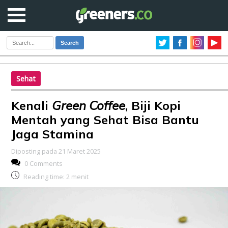
Search
Sehat
Kenali
Green Coffee
, Biji Kopi
Mentah yang Sehat Bisa Bantu
Jaga Stamina
Diposting pada 21 Maret 2025
0 Comments
Reading time:
2
menit