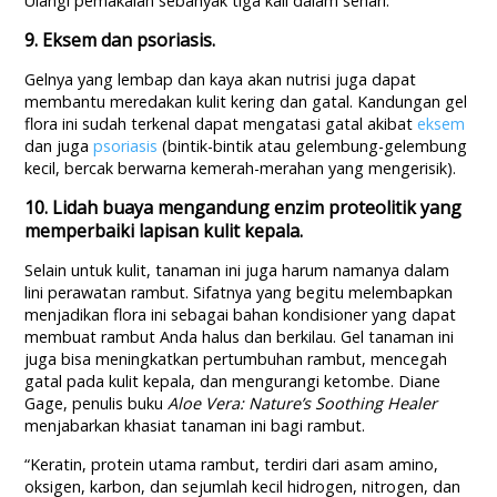
Ulangi pemakaian sebanyak tiga kali dalam sehari.
9. Eksem dan psoriasis.
Gelnya yang lembap dan kaya akan nutrisi juga dapat
membantu meredakan kulit kering dan gatal. Kandungan gel
flora ini sudah terkenal dapat mengatasi gatal akibat
eksem
dan juga
psoriasis
(bintik-bintik atau gelembung-gelembung
kecil, bercak berwarna kemerah-merahan yang mengerisik).
10. Lidah buaya mengandung enzim proteolitik yang
memperbaiki lapisan kulit kepala.
Selain untuk kulit, tanaman ini juga harum namanya dalam
lini perawatan rambut. Sifatnya yang begitu melembapkan
menjadikan flora ini sebagai bahan kondisioner yang dapat
membuat rambut Anda halus dan berkilau. Gel tanaman ini
juga bisa meningkatkan pertumbuhan rambut, mencegah
gatal pada kulit kepala, dan mengurangi ketombe. Diane
Gage, penulis buku
Aloe Vera: Nature’s Soothing Healer
menjabarkan khasiat tanaman ini bagi rambut.
“Keratin, protein utama rambut, terdiri dari asam amino,
oksigen, karbon, dan sejumlah kecil hidrogen, nitrogen, dan