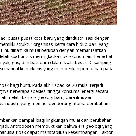
di pusat-pusat kota baru yang diindustrilisasi dengan
emiliki struktur organisasi serta cara hidup baru yang
saat ini, dinamika mulai berubah dengan memanfaatkan
lebih kuat untuk meningkatkan perekonomian. Terjadilah
yak, gas, dan batubara dalam skala besar. Di samping
duksi manual ke mekanis yang memberikan perubahan pada
mpak bagi bumi. Pada akhir abad ke-20 mulai terjadi
gnya beberapa spesies hingga konsumsi energi secara
elah melahirkan era geologi baru, para ilmuwan
tas industri yang menjadi pendorong utama perubahan
mberikan dampak bagi lingkungan mulai dari perubahan
terjadi. Antroposen membuktikan bahwa era geologi yang
si manusia tidak dapat menstabilkan keseimbangan. Faktor