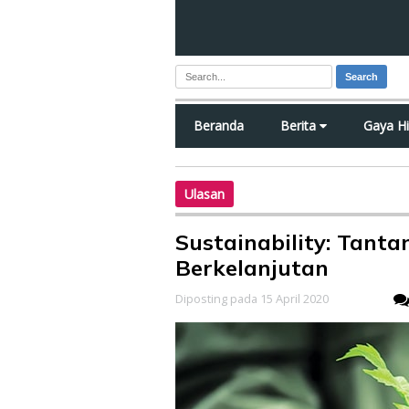
Search
Beranda
Berita
Gaya H
Ulasan
Sustainability: Tant
Berkelanjutan
Diposting pada 15 April 2020