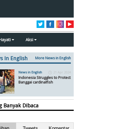
Hayati
Aksi
s In English
More News in English
News in English
21 Apr 2024
Indonesia Struggles to Protect
Banggai cardinalfish
ng Banyak Dibaca
lihan
Tweets
Komentar