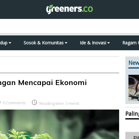
idup
Sosok & Komunitas
Ide & Inovasi
Ragam 
New
angan Mencapai Ekonomi
0 Comments
Reading time:
3
menit
Pali
Pi