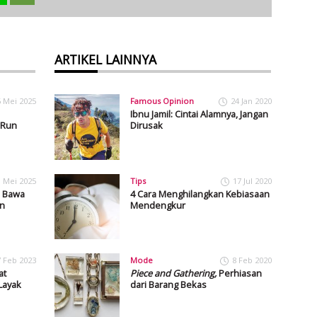
ARTIKEL LAINNYA
6 Mei 2025
Famous Opinion
24 Jan 2020
Ibnu Jamil: Cintai Alamnya, Jangan
 Run
Dirusak
1 Mei 2025
Tips
17 Jul 2020
, Bawa
4 Cara Menghilangkan Kebiasaan
an
Mendengkur
7 Feb 2023
Mode
8 Feb 2020
at
Piece and Gathering,
Perhiasan
Layak
dari Barang Bekas