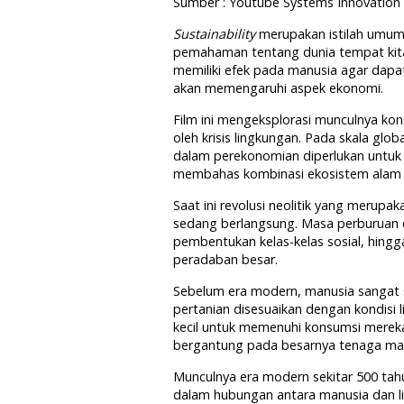
Sumber : Youtube Systems Innovation
Sustainability
merupakan istilah umum
pemahaman tentang dunia tempat kita 
memiliki efek pada manusia agar dapa
akan memengaruhi aspek ekonomi.
Film ini mengeksplorasi munculnya ko
oleh krisis lingkungan. Pada skala glob
dalam perekonomian diperlukan untuk me
membahas kombinasi ekosistem alam 
Saat ini revolusi neolitik yang merup
sedang berlangsung. Masa perburuan 
pembentukan kelas-kelas sosial, hing
peradaban besar.
Sebelum era modern, manusia sangat sa
pertanian disesuaikan dengan kondisi 
kecil untuk memenuhi konsumsi mereka.
bergantung pada besarnya tenaga man
Munculnya era modern sekitar 500 tah
dalam hubungan antara manusia dan li