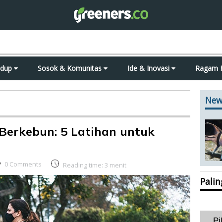
idup
Sosok & Komunitas
Ide & Inovasi
Ragam 
New
erkebun: 5 Latihan untuk
0 Comments
Reading time:
3
menit
Pali
Pi