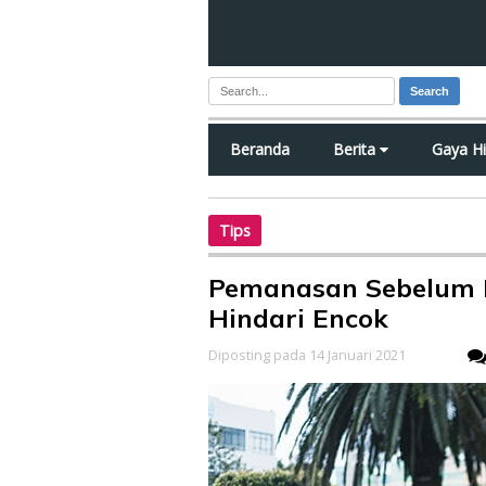
Search
Beranda
Berita
Gaya H
Tips
Pemanasan Sebelum B
Hindari Encok
Diposting pada 14 Januari 2021