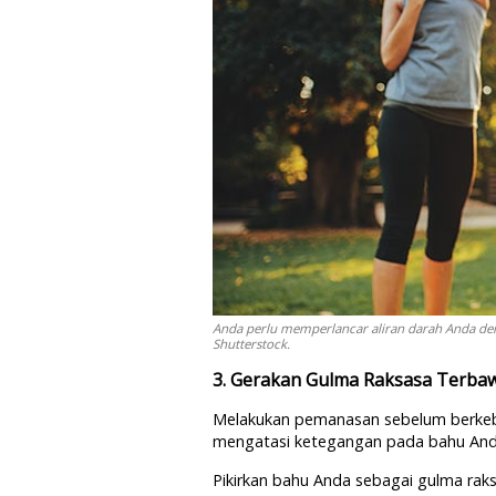
Anda perlu memperlancar aliran darah Anda de
Shutterstock.
3. Gerakan Gulma Raksasa Terba
Melakukan pemanasan sebelum berkeb
mengatasi ketegangan pada bahu And
Pikirkan bahu Anda sebagai gulma rak