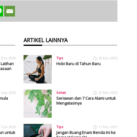
ARTIKEL LAINNYA
2 Des 2020
Tips
30 Des 2022
 Latihan
Hobi Baru di Tahun Baru
iasaan
 Sep 2020
Sehat
21 Mei 2022
mula
Seriawan dan 7 Cara Alami untuk
Mengatasinya
7 Jul 2020
Tips
11 Des 2021
un untuk
Jangan Buang Enam Benda Ini ke