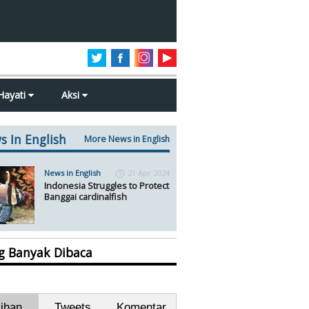
Hayati
Aksi
s In English
More News in English
News in English
21 Apr 2024
Indonesia Struggles to Protect
Banggai cardinalfish
ng Banyak Dibaca
lihan
Tweets
Komentar