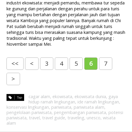
industri ekowisata: menjadi pemandu, membawa tur sepeda
ke gunung dan perjalanan dengan perahu untuk para turis
yang mampu bertahan dengan perjalanan jauh dari tujuan
wisata Kamboja yang populer lainnya. Banyak rumah di Chi
Pat sudah berubah menjadi rumah singgah untuk turis
sehingga turis bisa merasakan suasana kampung yang masih
tradisional. Waktu yang paling tepat untuk berkunjung :
November sampai Mei.
<<
<
3
4
5
6
7
>
cagar alam
,
ekowisata
,
ekowisata dunia
,
gaya
hidup ramah lingkungan
,
ide ramah lingkungan
,
konservasi lingkungan
,
pariwisata
,
pariwisata alam
,
pengelolaan pariwisata
,
pengembangan pariwisata
,
potensi
pariwisata
,
travel
,
travel guide
,
traveling
,
unesco
,
wisata
alam