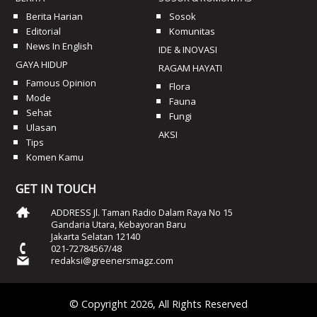
Berita Harian
Sosok
Editorial
Komunitas
News In English
IDE & INOVASI
GAYA HIDUP
RAGAM HAYATI
Famous Opinion
Flora
Mode
Fauna
Sehat
Fungi
Ulasan
AKSI
Tips
Komen Kamu
GET IN TOUCH
ADDRESS Jl. Taman Radio Dalam Raya No 15
Gandaria Utara, Kebayoran Baru
Jakarta Selatan 12140
021-72784567/48
redaksi@greenersmagz.com
© Copyright 2026, All Rights Reserved