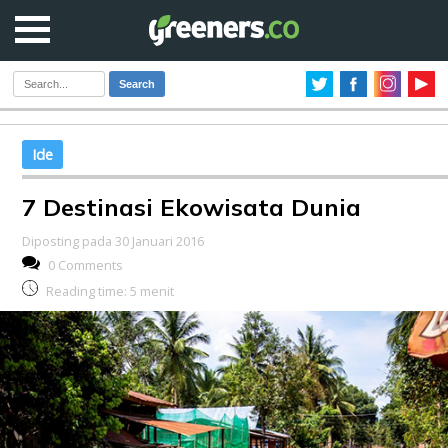
Search
Ide
7 Destinasi Ekowisata Dunia
Diposting pada 30 Januari 2016
0 Comments
Reading time:
5
menit