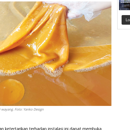
Lo
ni wayang. Foto: Yanko Design
an ketertarikan terhadap instalasi ini dapat membuka