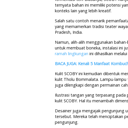
ternyata bahan ini memiliki potensi y
konteks lain yang lebih kreatif.
Salah satu contoh menarik pemanfaata
yang memamerkan tradisi teater waya
Pradesh, India.
Namun, alih-alih menggunakan bahan-ba
untuk membuat boneka, instalasi ini j
ramah lingkungan
ini dihasilkan melalui
BACA JUGA: Kenali 5 Manfaat Kombuc
Kulit SCOBY ini kemudian dibentuk men
kulit Tholu Bommalata. Lampu-lampu te
juga dilengkapi dengan permainan cah
Ilustrasi tangan yang terpasang pa
kulit SCOBY. Hal itu menambah dimensi 
Desainer juga mengajak pengunjung u
tersebut. Mereka telah menciptakan 
pengunjung.