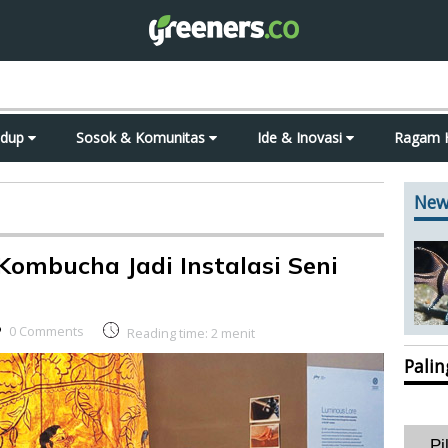
idup
Sosok & Komunitas
Ide & Inovasi
Ragam 
New
Kombucha Jadi Instalasi Seni
0 Comments
Reading time:
2
menit
Pali
Pi