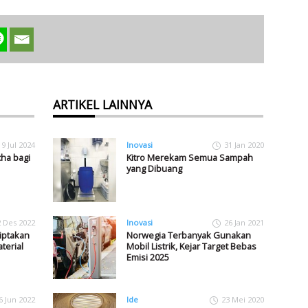
ARTIKEL LAINNYA
9 Jul 2024
Inovasi
31 Jan 2020
ha bagi
Kitro Merekam Semua Sampah
yang Dibuang
2 Des 2022
Inovasi
26 Jan 2021
Ciptakan
Norwegia Terbanyak Gunakan
terial
Mobil Listrik, Kejar Target Bebas
Emisi 2025
6 Jun 2022
Ide
23 Mei 2020