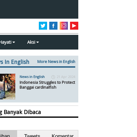
Hayati
Aksi
s In English
More News in English
News in English
21 Apr 2024
Indonesia Struggles to Protect
Banggai cardinalfish
ng Banyak Dibaca
lihan
Tweets
Komentar