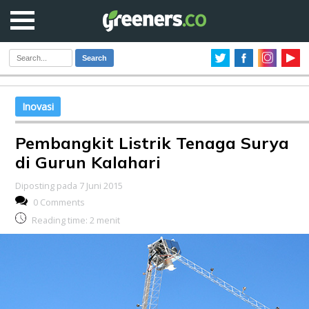
Search
Inovasi
Pembangkit Listrik Tenaga Surya
di Gurun Kalahari
Diposting pada 7 Juni 2015
0 Comments
Reading time:
2
menit