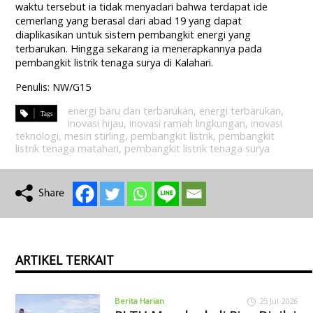
waktu tersebut ia tidak menyadari bahwa terdapat ide
cemerlang yang berasal dari abad 19 yang dapat
diaplikasikan untuk sistem pembangkit energi yang
terbarukan. Hingga sekarang ia menerapkannya pada
pembangkit listrik tenaga surya di Kalahari.
Penulis: NW/G15
energi baru dan terbarukan
,
energi terbarukan
,
inovasi hijau
,
inovasi ramah lingkungan
,
inovasi
teknologi
,
mesin stirling
,
pembangkit listrik
,
pembangkit
listrik tenaga matahari
,
pembangkit listrik tenaga surya
ARTIKEL TERKAIT
Berita Harian
25 Jul 2026