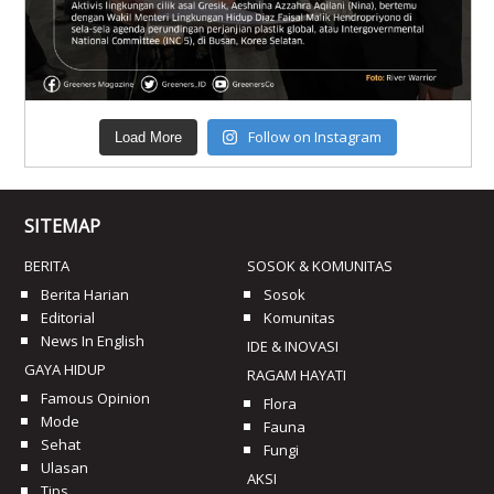
Follow on Instagram
Load More
SITEMAP
BERITA
SOSOK & KOMUNITAS
Berita Harian
Sosok
Editorial
Komunitas
News In English
IDE & INOVASI
GAYA HIDUP
RAGAM HAYATI
Famous Opinion
Flora
Mode
Fauna
Sehat
Fungi
Ulasan
AKSI
Tips