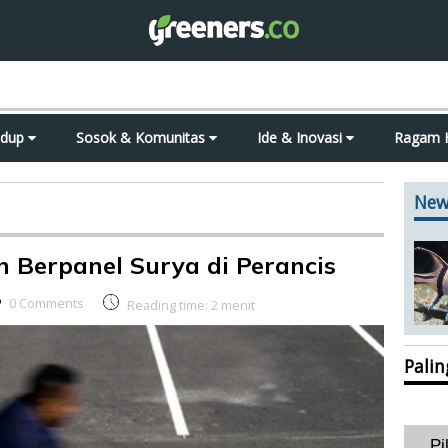
idup
Sosok & Komunitas
Ide & Inovasi
Ragam 
New
n Berpanel Surya di Perancis
0 Comments
Reading time:
2
menit
Pali
Pi