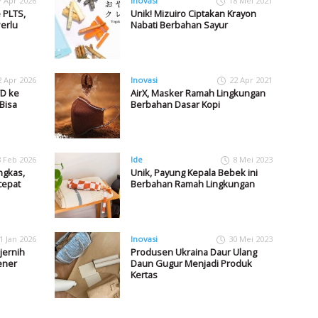
7 Apr 2026
Inovasi
18 Mei 2021
 PLTS,
Unik! Mizuiro Ciptakan Krayon
erlu
Nabati Berbahan Sayur
2 Apr 2026
Inovasi
22 Apr 2021
TD ke
AirX, Masker Ramah Lingkungan
Bisa
Berbahan Dasar Kopi
8 Feb 2026
Ide
8 Mei 2023
ngkas,
Unik, Payung Kepala Bebek ini
cepat
Berbahan Ramah Lingkungan
1 Jan 2026
Inovasi
30 Mei 2023
jernih
Produsen Ukraina Daur Ulang
ener
Daun Gugur Menjadi Produk
Kertas