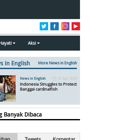
Hayati
Aksi
s In English
More News in English
News in English
21 Apr 2024
Indonesia Struggles to Protect
Banggai cardinalfish
ng Banyak Dibaca
lihan
Tweets
Komentar