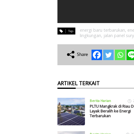
energi baru terbarukan
,
ene
lingkungan
,
jalan panel sur
ARTIKEL TERKAIT
Berita Harian
PLTU Mangkrak di Riau Di
Layak Beralih ke Energi
Terbarukan