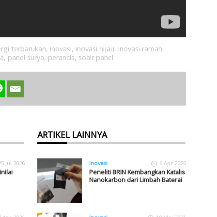
rgi terbarukan
,
inovasi
,
inovasi hijau
,
inovasi ramah
ya
,
panel surya
,
perancis
,
soalr panel
ARTIKEL LAINNYA
25 Jul 2026
Inovasi
6 Apr 2026
nilai
Peneliti BRIN Kembangkan Katalis
Nanokarbon dari Limbah Baterai