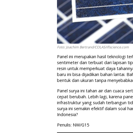
Foto: Joachim Bertrand/COLAS/iflscience.com
Panel ini merupakan hasil teknologi t
sentimeter dan terbuat dari lapisan tipi
resin untuk memperkuat daya tahannya
baru ini bisa dijadikan bahan lantai. B
bentuk dan ukuran tanpa menyebabkan
Panel surya ini tahan air dan cuaca se
cepat berubah. Lebih lagi, karena panel
infrastruktur yang sudah terbangun ti
surya ini semakin efektif dalam soal h
Indonesia?
Penulis: NW/G15