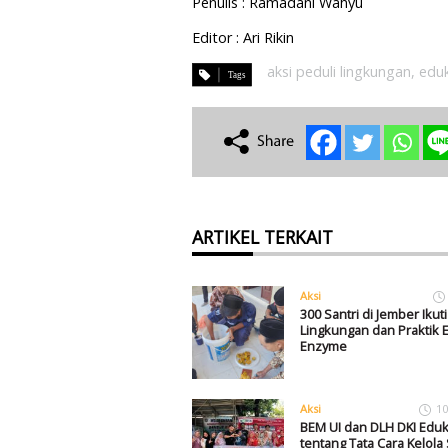
Penulis : Ramadani Wahyu
Editor : Ari Rikin
aksi peduli lingkungan
,
eduk
ARTIKEL TERKAIT
Aksi
300 Santri di Jember Ikut
Lingkungan dan Praktik 
Enzyme
Aksi
10
BEM UI dan DLH DKI Eduk
tentang Tata Cara Kelol