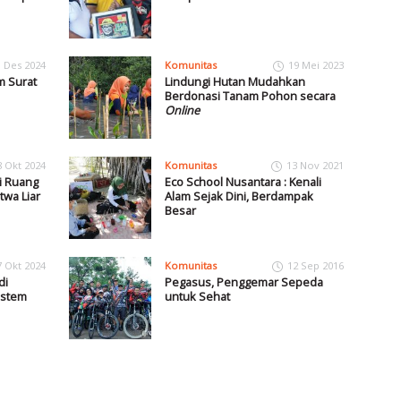
1 Des 2024
Komunitas
19 Mei 2023
m Surat
Lindungi Hutan Mudahkan
Berdonasi Tanam Pohon secara
Online
8 Okt 2024
Komunitas
13 Nov 2021
i Ruang
Eco School Nusantara : Kenali
wa Liar
Alam Sejak Dini, Berdampak
Besar
7 Okt 2024
Komunitas
12 Sep 2016
di
Pegasus, Penggemar Sepeda
istem
untuk Sehat