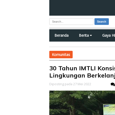
Search
Beranda
Berita
Gaya H
Komunitas
30 Tahun IMTLI Kons
Lingkungan Berkelan
Diposting pada 27 Mei 2022