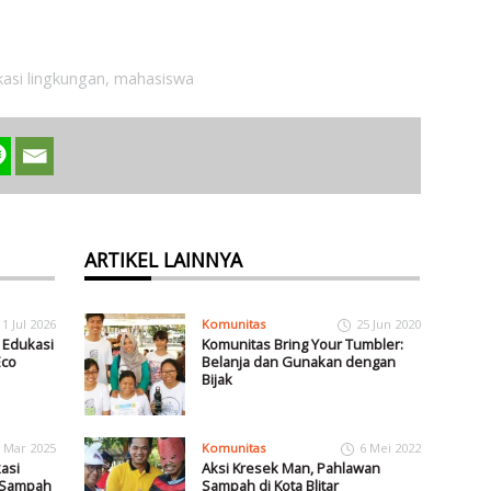
asi lingkungan
,
mahasiswa
ARTIKEL LAINNYA
1 Jul 2026
Komunitas
25 Jun 2020
i Edukasi
Komunitas Bring Your Tumbler:
Eco
Belanja dan Gunakan dengan
Bijak
 Mar 2025
Komunitas
6 Mei 2022
asi
Aksi Kresek Man, Pahlawan
a Sampah
Sampah di Kota Blitar