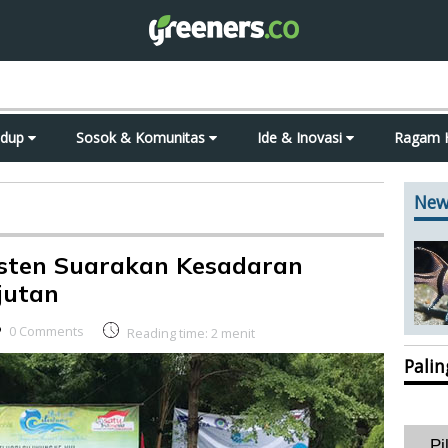
idup
Sosok & Komunitas
Ide & Inovasi
Ragam 
New
isten Suarakan Kesadaran
jutan
0 Comments
Reading time:
2
menit
Pali
Pi