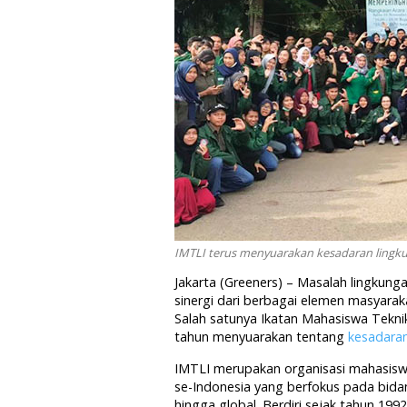
IMTLI terus menyuarakan kesadaran lingku
Jakarta (Greeners) – Masalah lingk
sinergi dari berbagai elemen masyaraka
Salah satunya Ikatan Mahasiswa Teknik
tahun menyuarakan tentang
kesadaran
IMTLI merupakan organisasi mahasisw
se-Indonesia yang berfokus pada bidang
hingga global. Berdiri sejak tahun 1992,