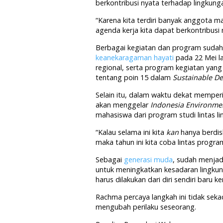
berkontribusi nyata terhadap lingkung
“Karena kita terdiri banyak anggota m
agenda kerja kita dapat berkontribusi 
Berbagai kegiatan dan program sudah I
keanekaragaman hayati
pada 22 Mei la
regional, serta program kegiatan yang
tentang poin 15 dalam
Sustainable D
Selain itu, dalam waktu dekat memper
akan menggelar
Indonesia Environme
mahasiswa dari program studi lintas l
“Kalau selama ini kita
kan
hanya berdis
maka tahun ini kita coba lintas progra
Sebagai
generasi muda
, sudah menjad
untuk meningkatkan kesadaran lingku
harus dilakukan dari diri sendiri baru
Rachma percaya langkah ini tidak seka
mengubah perilaku seseorang.