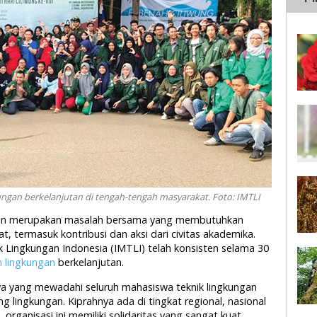
ngan berkelanjutan di tengah-tengah masyarakat. Foto: IMTLI
ungan merupakan masalah bersama yang membutuhkan
t, termasuk kontribusi dan aksi dari civitas akademika.
 Lingkungan Indonesia (IMTLI) telah konsisten selama 30
 lingkungan
berkelanjutan.
a yang mewadahi seluruh mahasiswa teknik lingkungan
 lingkungan. Kiprahnya ada di tingkat regional, nasional
 organisasi ini memiliki solidaritas yang sangat kuat.