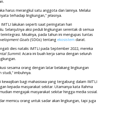
an.
aka harus merangkul satu anggota dan lainnya. Melalui
nyata terhadap lingkungan,” jelasnya.
MTLI lakukan seperti saat peringatan hari
lu. Selanjutnya aksi peduli lingkungan serentak di semua
 terintegrasi. Misalnya, pada tahun ini mengupas tuntas
evelopment Goals
(SDGs) tentang
ekosistem
darat.
ingati dies natalis IMTLI pada September 2022, mereka
ntal Summit
. Acara ini buah kerja sama dengan seluruh
ingkungan.
kusi sesama orang dengan latar belakang lingkungan
m studi,” imbuhnya.
i kewajiban bagi mahasiswa yang tergabung dalam IMTLI
ngan kepada masyarakat sekitar. Utamanya kata Rahma
 kemudian mengajak masyarakat sekitar hingga media sosial.
dar memicu orang untuk sadar akan lingkungan, tapi juga