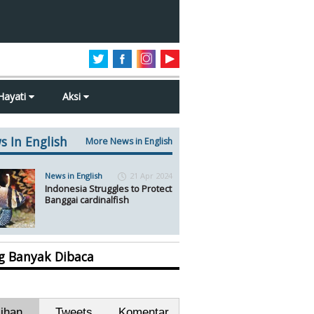
Hayati
Aksi
s In English
More News in English
News in English
21 Apr 2024
Indonesia Struggles to Protect
Banggai cardinalfish
ng Banyak Dibaca
lihan
Tweets
Komentar