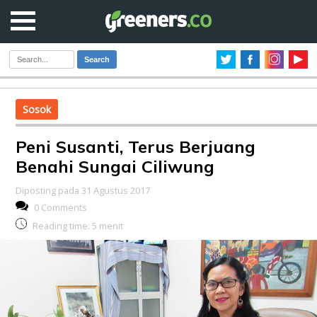
Search
Sosok
Peni Susanti, Terus Berjuang
Benahi Sungai Ciliwung
Diposting pada 31 Agustus 2017
0 Comments
Reading time:
5
menit