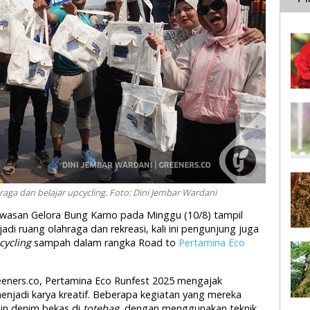
ga dan belajar upcycling. Foto: Dini Jembar Wardani
wasan Gelora Bung Karno pada Minggu (10/8) tampil
di ruang olahraga dan rekreasi, kali ini pengunjung juga
ycling
sampah dalam rangka Road to
Pertamina Eco
eeners.co, Pertamina Eco Runfest 2025 mengajak
njadi karya kreatif. Beberapa kegiatan yang mereka
ain denim bekas di
totebag,
dengan menggunakan teknik