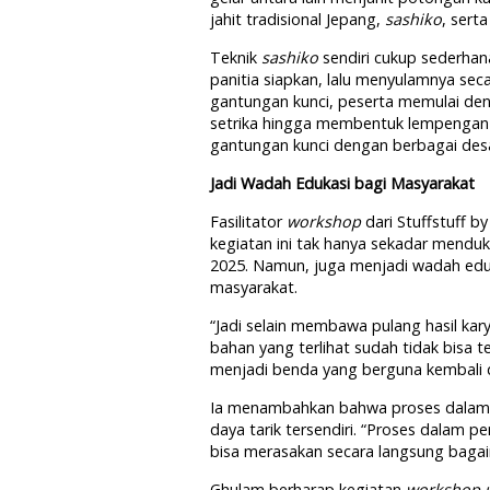
jahit tradisional Jepang,
sashiko
, sert
Teknik
sashiko
sendiri cukup sederhana
panitia siapkan, lalu menyulamnya se
gantungan kunci, peserta memulai de
setrika hingga membentuk lempengan 
gantungan kunci dengan berbagai desa
Jadi Wadah Edukasi bagi Masyarakat
Fasilitator
workshop
dari Stuffstuff 
kegiatan ini tak hanya sekadar mendu
2025. Namun, juga menjadi wadah edu
masyarakat.
“Jadi selain membawa pulang hasil ka
bahan yang terlihat sudah tidak bisa te
menjadi benda yang berguna kembali dan
Ia menambahkan bahwa proses dalam m
daya tarik tersendiri. “Proses dalam p
bisa merasakan secara langsung bag
Ghulam berharap kegiatan
workshop u