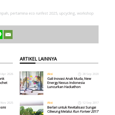
ampah
,
pertamina eco runfest 2025
,
upcycling
,
workshop
ARTIKEL LAINNYA
8 Apr 2026
Aksi
28 Sep 2020
ank
Gali Inovasi Anak Muda, New
chet
Energy Nexus Indonesia
Luncurkan Hackathon
 Nov 2025
Aksi
12 Sep 2017
esmi
Berlari untuk Revitalisasi Sungai
Ciliwung Melalui
Run Foriver 2017