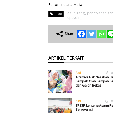
Editor: Indiana Malia
daur ulang
,
pengolahan s
upcycling
ARTIKEL TERKAIT
Aksi
2
Alfamidi Ajak Nasabah B
Sampah Olah Sampah Sa
dan Galon Bekas
Aksi
30
TPS3R Lenteng Agung R
Beroperasi