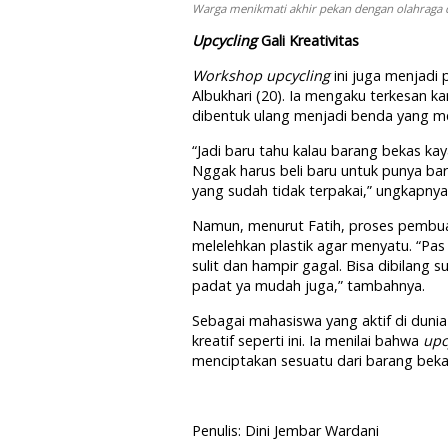
Warga menikmati akhir pekan dengan olahraga da
Upcycling
Gali Kreativitas
Workshop upcycling
ini juga menjad
Albukhari (20). Ia mengaku terkesan k
dibentuk ulang menjadi benda yang me
“Jadi baru tahu kalau barang bekas kaya
Nggak harus beli baru untuk punya bar
yang sudah tidak terpakai,” ungkapny
Namun, menurut Fatih, proses pembu
melelehkan plastik agar menyatu. “Pas
sulit dan hampir gagal. Bisa dibilang 
padat ya mudah juga,” tambahnya.
Sebagai mahasiswa yang aktif di duni
kreatif seperti ini. Ia menilai bahwa
upc
menciptakan sesuatu dari barang beka
Penulis: Dini Jembar Wardani