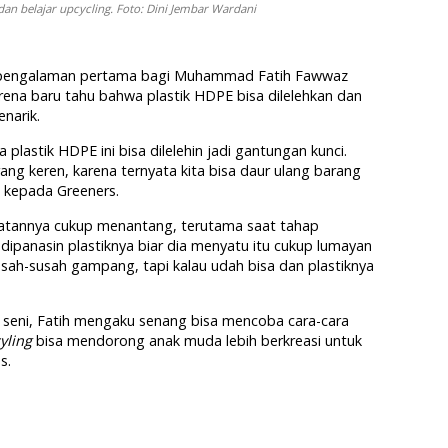
n belajar upcycling. Foto: Dini Jembar Wardani
i pengalaman pertama bagi Muhammad Fatih Fawwaz
arena baru tahu bahwa plastik HDPE bisa dilelehkan dan
narik.
 plastik HDPE ini bisa dilelehin jadi gantungan kunci.
ang keren, karena ternyata kita bisa daur ulang barang
a kepada Greeners.
atannya cukup menantang, terutama saat tahap
 dipanasin plastiknya biar dia menyatu itu cukup lumayan
susah-susah gampang, tapi kalau udah bisa dan plastiknya
a seni, Fatih mengaku senang bisa mencoba cara-cara
yling
bisa mendorong anak muda lebih berkreasi untuk
s.