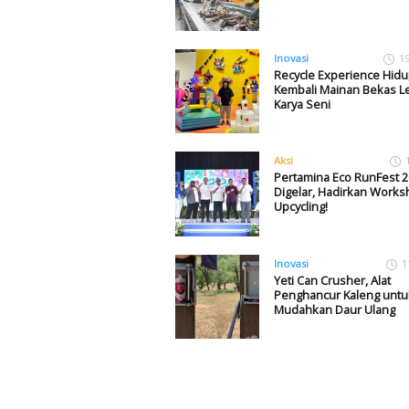
Inovasi
1
Recycle Experience Hid
Kembali Mainan Bekas L
Karya Seni
Aksi
Pertamina Eco RunFest 2
Digelar, Hadirkan Work
Upcycling!
Inovasi
1
Yeti Can Crusher, Alat
Penghancur Kaleng untu
Mudahkan Daur Ulang