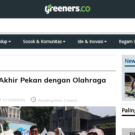
idup
Sosok & Komunitas
Ide & Inovasi
Ragam 
New
Akhir Pekan dengan Olahraga
g
0 Comments
Reading time:
2
menit
Pali
Pi