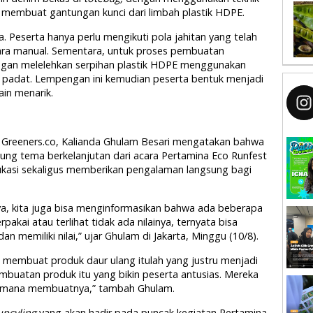
a membuat gantungan kunci dari limbah plastik HDPE.
. Peserta hanya perlu mengikuti pola jahitan yang telah
cara manual. Sementara, untuk proses pembuatan
ngan melelehkan serpihan plastik HDPE menggunakan
padat. Lempengan ini kemudian peserta bentuk menjadi
in menarik.
by Greeners.co, Kalianda Ghulam Besari mengatakan bahwa
kung tema berkelanjutan dari acara Pertamina Eco Runfest
kasi sekaligus memberikan pengalaman langsung bagi
rya, kita juga bisa menginformasikan bahwa ada beberapa
rpakai atau terlihat tidak ada nilainya, ternyata bisa
 memiliki nilai,” ujar Ghulam di Jakarta, Minggu (10/8).
embuat produk daur ulang itulah yang justru menjadi
embuatan produk itu yang bikin peserta antusias. Mereka
aimana membuatnya,” tambah Ghulam.
pcyling
yang akan hadir pada puncak kegiatan Pertamina