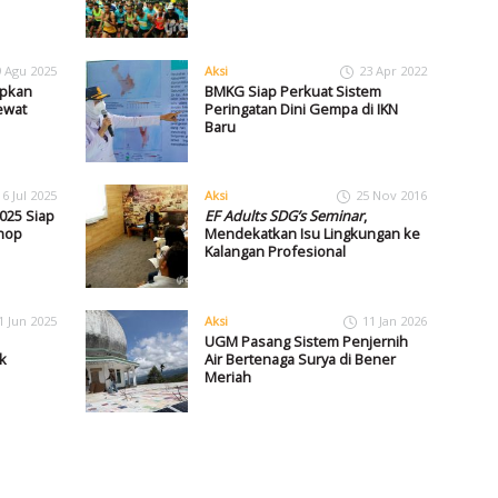
9 Agu 2025
Aksi
23 Apr 2022
upkan
BMKG Siap Perkuat Sistem
ewat
Peringatan Dini Gempa di IKN
Baru
16 Jul 2025
Aksi
25 Nov 2016
025 Siap
EF Adults SDG’s Seminar
,
shop
Mendekatkan Isu Lingkungan ke
Kalangan Profesional
1 Jun 2025
Aksi
11 Jan 2026
UGM Pasang Sistem Penjernih
k
Air Bertenaga Surya di Bener
Meriah