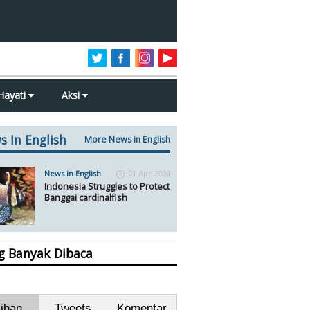
Hayati
Aksi
s In English
More News in English
News in English
21 Apr 2024
Indonesia Struggles to Protect
Banggai cardinalfish
ng Banyak Dibaca
lihan
Tweets
Komentar