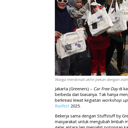
Warga menikmati akhir pekan dengan olahra
Jakarta (Greeners) –
Car Free Day
di ka
berbeda dari biasanya. Tak hanya menja
berkreasi lewat kegiatan
workshop upc
Runfest
2025.
Bekerja sama dengan Stuffstuff by Gr
masyarakat untuk mengubah limbah me
gelar antara lain menjahit potongan k