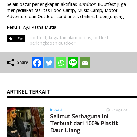
Selain bazar perlengkapan aktifitas
outdoor
, IIOutfest juga
menyediakan fasilitas Food Camp, Music Camp, Motor
Adventure dan Outdoor Land untuk dinikmati pengunjung.
Penulis: Ayu Ratna Mutia
iioutfest
,
kegiatan alam bebas
,
outfest
,
perlengkapan outdoor
ARTIKEL TERKAIT
Inovasi
27 Agu 2019
Selimut Serbaguna Ini
Terbuat dari 100% Plastik
Daur Ulang