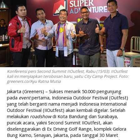
Konferensi pers Second Summit IIOutfest, Rabu (15/03). IIOutfest
kali ini menyiapkan terobosan baru, yaitu City Camp Project. Foto:
greeners.co/Ayu Ratna Mutia
Jakarta (Greeners) – Sukses menarik 50.000 pengunjung
pada
event
pertama, Indonesia Outdoor Festival (Outfest)
yang telah berganti nama menjadi Indonesia International
Outdoor Festival (IIOutfest) akan kembali digelar. Setelah
melakukan
roadshow
di Kota Bandung dan Surabaya,
puncak acara, yakni Second Summit IIOutfest, akan
diselenggarakan di Ex Driving Golf Range, komplek Gelora
Bung Karno, Senayan, Jakarta, pada tanggal 30 Maret