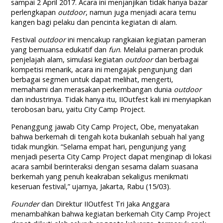
sampai 2 April 2017. Acara ini menjanjikan tidak hanya bazar
perlengkapan
outdoor
, namun juga menjadi acara temu
kangen bagi pelaku dan pencinta kegiatan di alam.
Festival
outdoor
ini mencakup rangkaian kegiatan pameran
yang bernuansa edukatif dan
fun
. Melalui pameran produk
penjelajah alam, simulasi kegiatan
outdoor
dan berbagai
kompetisi menarik, acara ini mengajak pengunjung dari
berbagai segmen untuk dapat melihat, mengerti,
memahami dan merasakan perkembangan dunia
outdoor
dan industrinya. Tidak hanya itu, IIOutfest kali ini menyiapkan
terobosan baru, yaitu City Camp Project.
Penanggung jawab City Camp Project, Obe, menyatakan
bahwa berkemah di tengah kota bukanlah sebuah hal yang
tidak mungkin. “Selama empat hari, pengunjung yang
menjadi peserta City Camp Project dapat menginap di lokasi
acara sambil berinteraksi dengan sesama dalam suasana
berkemah yang penuh keakraban sekaligus menikmati
keseruan festival,” ujarnya, Jakarta, Rabu (15/03).
Founder
dan Direktur IIOutfest Tri Jaka Anggara
menambahkan bahwa kegiatan berkemah City Camp Project