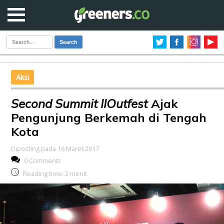
Search
Aksi
Second Summit IIOutfest
Ajak
Pengunjung Berkemah di Tengah
Kota
Diposting pada 16 Maret 2017
0 Comments
Reading time:
2
menit