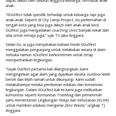
dapat diikuti oleh seluruh anggota keluarga, termasuk anak-
anak.
“IIOutfest tidak spesifik terhadap untuk keluarga tapi juga
anak-anak. Seperti di City Camp Project, itu perkemahan di
tengah kota yang bisa juga diikuti oleh anak-anak kecil.
Outfest juga mengadakan
coaching clinic
banyak sekali dan
ada untuk remaja juga,” ujar Tri Jaka Anggara.
Selain itu, ia juga menyatakan bahwa meski IIOutfest
menggalakan pengunjung untuk melakukan wisata di alam
terbuka namun IIOutfest berkomitmen untuk tetap
memperhatikan lingkungan.
“Sejak Outfest pertama kali dilangsungkan, kami
menginginkan agar alam yang dijadikan wisata
outdoor
lebih
bersih dan lebih ramah untuk dikunjungi. Kami sudah
melakukannya melalui pemberian edukasi dan konservasi
lingkungan. Dalam IIOutfest kali ini kami juga melibatkan
komunitas seperti Komunitas Trashbag dan pemerintah
yaitu Kementerian Lingkungan Hidup dan Kehutanan (KLHK)
untuk memberi edukasi mengenai
Zero Waste
,” ungkap TJ
Anggara.