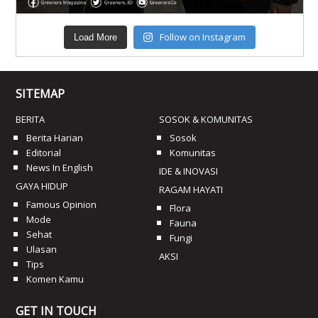
Follow on Instagram
Load More
SITEMAP
BERITA
SOSOK & KOMUNITAS
Berita Harian
Sosok
Editorial
Komunitas
News In English
IDE & INOVASI
GAYA HIDUP
RAGAM HAYATI
Famous Opinion
Flora
Mode
Fauna
Sehat
Fungi
Ulasan
AKSI
Tips
Komen Kamu
GET IN TOUCH