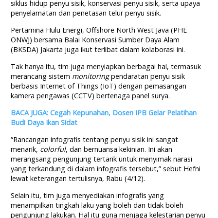
siklus hidup penyu sisik, konservasi penyu sisik, serta upaya
penyelamatan dan penetasan telur penyu sisik.
Pertamina Hulu Energi, Offshore North West Java (PHE
ONWJ) bersama Balai Konservasi Sumber Daya Alam
(BKSDA) Jakarta juga ikut terlibat dalam kolaborasi ini.
Tak hanya itu, tim juga menyiapkan berbagai hal, termasuk
merancang sistem
monitoring
pendaratan penyu sisik
berbasis Internet of Things (IoT) dengan pemasangan
kamera pengawas (CCTV) bertenaga panel surya.
BACA JUGA: Cegah Kepunahan, Dosen IPB Gelar Pelatihan
Budi Daya Ikan Sidat
“Rancangan infografis tentang penyu sisik ini sangat
menarik,
colorful
, dan bernuansa kekinian. Ini akan
merangsang pengunjung tertarik untuk menyimak narasi
yang terkandung di dalam infografis tersebut,” sebut Hefni
lewat keterangan tertulisnya, Rabu (4/12).
Selain itu, tim juga menyediakan infografis yang
menampilkan tingkah laku yang boleh dan tidak boleh
pengunjung lakukan. Hal itu guna menjaga kelestarian penyu