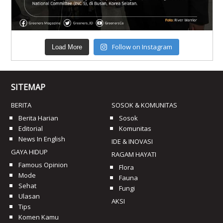
Follow on Instagram
Load More
SITEMAP
BERITA
SOSOK & KOMUNITAS
Berita Harian
Sosok
Editorial
Komunitas
News In English
IDE & INOVASI
GAYA HIDUP
RAGAM HAYATI
Famous Opinion
Flora
Mode
Fauna
Sehat
Fungi
Ulasan
AKSI
Tips
Komen Kamu