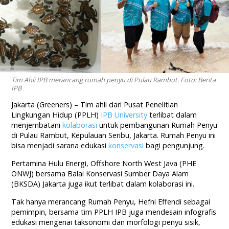
Tim Ahli IPB merancang rumah penyu di Pulau Rambut. Foto: Berita
IPB
Jakarta (Greeners) – Tim ahli dari Pusat Penelitian
Lingkungan Hidup (PPLH)
IPB University
terlibat dalam
menjembatani
kolaborasi
untuk pembangunan Rumah Penyu
di Pulau Rambut, Kepulauan Seribu, Jakarta. Rumah Penyu ini
bisa menjadi sarana edukasi
konservasi
bagi pengunjung.
Pertamina Hulu Energi, Offshore North West Java (PHE
ONWJ) bersama Balai Konservasi Sumber Daya Alam
(BKSDA) Jakarta juga ikut terlibat dalam kolaborasi ini.
Tak hanya merancang Rumah Penyu, Hefni Effendi sebagai
pemimpin, bersama tim PPLH IPB juga mendesain infografis
edukasi mengenai taksonomi dan morfologi penyu sisik,