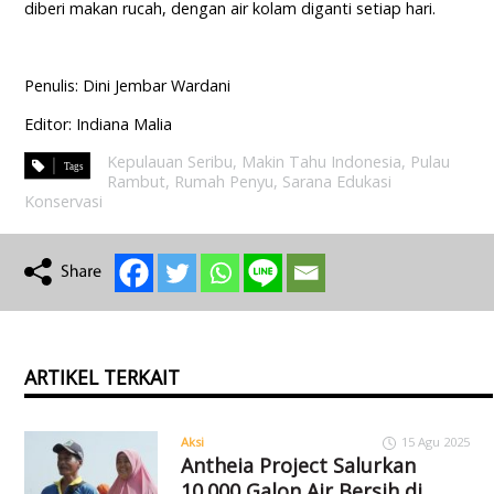
diberi makan rucah, dengan air kolam diganti setiap hari.
Penulis: Dini Jembar Wardani
Editor: Indiana Malia
Kepulauan Seribu
,
Makin Tahu Indonesia
,
Pulau
Rambut
,
Rumah Penyu
,
Sarana Edukasi
Konservasi
ARTIKEL TERKAIT
Aksi
15 Agu 2025
Antheia Project Salurkan
10.000 Galon Air Bersih di