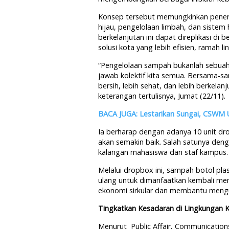
Konsep tersebut memungkinkan penerap
hijau, pengelolaan limbah, dan sistem
berkelanjutan ini dapat direplikasi di 
solusi kota yang lebih efisien, ramah l
“Pengelolaan sampah bukanlah sebuah 
jawab kolektif kita semua. Bersama-s
bersih, lebih sehat, dan lebih berkela
keterangan tertulisnya, Jumat (22/11).
BACA JUGA: Lestarikan Sungai, CSWM U
Ia berharap dengan adanya 10 unit dro
akan semakin baik. Salah satunya den
kalangan mahasiswa dan staf kampus.
Melalui dropbox ini, sampah botol pla
ulang untuk dimanfaatkan kembali menja
ekonomi sirkular dan membantu mengur
Tingkatkan Kesadaran di Lingkungan
Menurut Public Affair, Communication