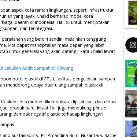
an aspek kota ramah lingkungan, seperti infrastruktur
 hunian yang layak. Chalid berharap model kota
berbagai daerah di Indonesia. Hal itu untuk menciptakan
ingkungan, dan terintegrasi.
perjalanan yang berdiri sendiri, melainkan tanggung
ama, kita dapat menciptakan masa depan yang lebih
njutan untuk generasi yang akan datang,” kata Chalid lewat
I Lakukan Audit Sampah di Ciliwung
pbox botol plastik di FTUI, fasilitas pengelolaan sampah
gan mendorong upaya daur ulang sampah plastik di
stik akan lebih mudah dikumpulkan, dipisahkan, dan didaur
di produk baru. Inisiatif ini juga mendukung prinsip
angi dampak negatif plastik terhadap lingkungan.
 Kampus
s and Sustainability, PT Amandina Bumi Nusantara, Rachel