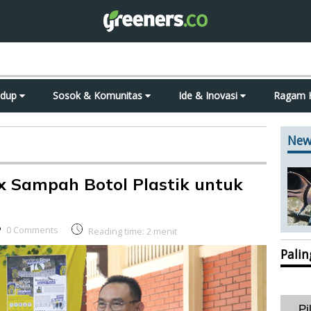
idup
Sosok & Komunitas
Ide & Inovasi
Ragam 
New
x Sampah Botol Plastik untuk
0 Comments
Reading time:
2
menit
Pali
Pi