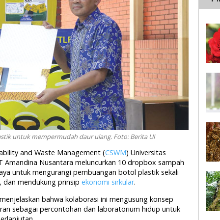
stik untuk mempermudah daur ulang. Foto: Berita UI
inability and Waste Management (
CSWM
) Universitas
 PT Amandina Nusantara meluncurkan 10 dropbox sampah
 upaya untuk mengurangi pembuangan botol plastik sekali
, dan mendukung prinsip
ekonomi sirkular
.
 menjelaskan bahwa kolaborasi ini mengusung konsep
peran sebagai percontohan dan laboratorium hidup untuk
erlanjutan.