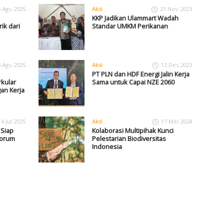
6 Agu 2025
Aksi
21 Nov 2023
KKP Jadikan Ulammart Wadah
rik dari
Standar UMKM Perikanan
3 Agu 2025
Aksi
12 Des 2023
PT PLN dan HDF Energi Jalin Kerja
kular
Sama untuk Capai NZE 2060
an Kerja
4 Jul 2025
Aksi
17 Mei 2024
Siap
Kolaborasi Multipihak Kunci
Forum
Pelestarian Biodiversitas
Indonesia