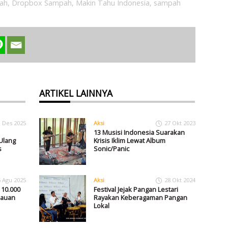
pah
,
Dropbox Sampah
,
Makin Tahu Indonesia
,
sampah
ARTIKEL LAINNYA
1 Des 2025
Aksi
27 Okt 2023
13 Musisi Indonesia Suarakan
Ulang
Krisis Iklim Lewat Album
s
Sonic/Panic
5 Agu 2025
Aksi
28 Okt 2024
 10.000
Festival Jejak Pangan Lestari
lauan
Rayakan Keberagaman Pangan
Lokal