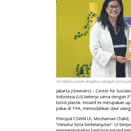
UI meluncurkan dropbox sampah botol pla
Jakarta (Greeners) – Center for Susta
Indonesia (UI) bekerja sama dengan
botol plastik. Inisiatif ini merupakan
pakai di TPA, memudahkan daur ulang
Principal CSWM UI, Mochamad Chalid,
“miniatur kota berkelanjutan”. UI ber
mengembangkan berbagai inisiatif keb