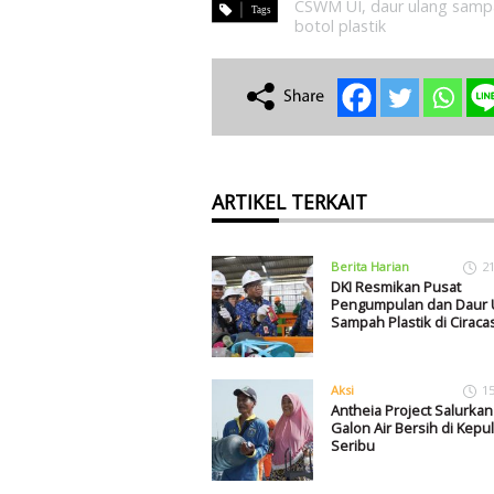
CSWM UI
,
daur ulang sam
botol plastik
ARTIKEL TERKAIT
Berita Harian
2
DKI Resmikan Pusat
Pengumpulan dan Daur 
Sampah Plastik di Ciraca
Aksi
1
Antheia Project Salurkan
Galon Air Bersih di Kepu
Seribu