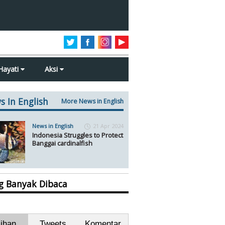
Hayati
Aksi
s In English
More News in English
News in English
21 Apr 2024
Indonesia Struggles to Protect
Banggai cardinalfish
ng Banyak Dibaca
lihan
Tweets
Komentar