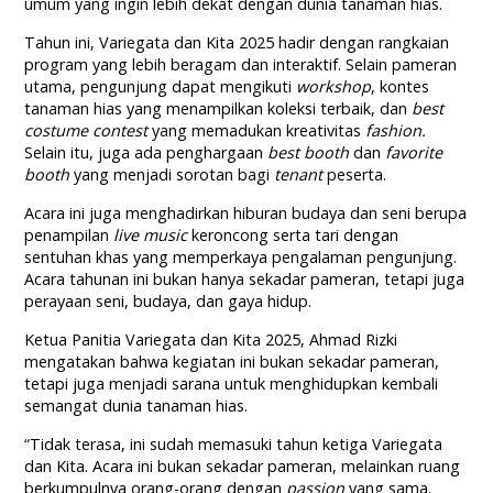
umum yang ingin lebih dekat dengan dunia tanaman hias.
Tahun ini, Variegata dan Kita 2025 hadir dengan rangkaian
program yang lebih beragam dan interaktif. Selain pameran
utama, pengunjung dapat mengikuti
w
orkshop
, kontes
tanaman hias yang menampilkan koleksi terbaik, dan
b
est
costume contest
yang memadukan kreativitas
fashion.
Selain itu, juga ada penghargaan
b
est booth
dan
f
avorite
booth
yang menjadi sorotan bagi
tenant
peserta.
Acara ini juga menghadirkan hiburan budaya dan seni berupa
penampilan
live music
keroncong serta tari dengan
sentuhan khas yang memperkaya pengalaman pengunjung.
Acara tahunan ini bukan hanya sekadar pameran, tetapi juga
perayaan seni, budaya, dan gaya hidup.
Ketua Panitia Variegata dan Kita 2025, Ahmad Rizki
mengatakan bahwa kegiatan ini bukan sekadar pameran,
tetapi juga menjadi sarana untuk menghidupkan kembali
semangat dunia tanaman hias.
“Tidak terasa, ini sudah memasuki tahun ketiga Variegata
dan Kita. Acara ini bukan sekadar pameran, melainkan ruang
berkumpulnya orang-orang dengan
passion
yang sama.