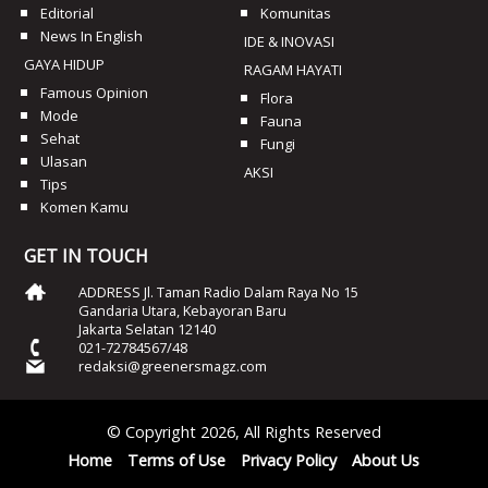
Editorial
Komunitas
News In English
IDE & INOVASI
GAYA HIDUP
RAGAM HAYATI
Famous Opinion
Flora
Mode
Fauna
Sehat
Fungi
Ulasan
AKSI
Tips
Komen Kamu
GET IN TOUCH
ADDRESS Jl. Taman Radio Dalam Raya No 15
Gandaria Utara, Kebayoran Baru
Jakarta Selatan 12140
021-72784567/48
redaksi@greenersmagz.com
© Copyright 2026, All Rights Reserved
Home
Terms of Use
Privacy Policy
About Us