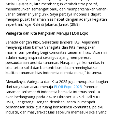
Melalui
event
ini, kita membangun kembali citra positif,
menumbuhkan semangat baru, dan memperkenalkan varian-
varian tanaman yang unik. Saya percaya Indonesia dapat
menjadi pusat tanaman hias hebat dengan adanya kegiatan
seperti ini,” ujar Rizki di Jakarta, Jumat (29/8).
Variegata dan Kita Rangkaian Menuju FLOII Expo
Senada dengan Rizki, Sekretaris Jenderal IAS, Anjasmara
menyampaikan bahwa Variegata dan Kita merupakan
momentum penting bagi komunitas tanaman hias. “Acara ini
adalah ruang inspirasi sekaligus ajang mempererat
persaudaraan pecinta tanaman. Harapannya, komunitas ini
bisa tetap solid dan berkontribusi dalam meningkatkan
kualitas tanaman hias Indonesia di mata dunia,” tuturnya.
Menariknya, Variegata dan Kita 2025 juga merupakan bagian
dari rangkaian acara menuju
FLOII Expo 2025
. Pameran
tanaman terbesar di Indonesia berskala internasional itu
akan berlangsung pada 23–26 Oktober 2025 di Hall 5 ICE
BSD, Tangerang. Dengan demikian, acara ini menjadi
pemanasan sekaligus ruang konsolidasi komunitas, pelaku
industri, dan masyarakat luas sebelum memasuki skala yang