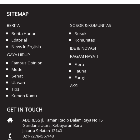
SITEMAP
BERITA
SOSOK & KOMUNITAS
Berita Harian
Sosok
Editorial
Komunitas
News In English
IDE & INOVASI
GAYA HIDUP
RAGAM HAYATI
Famous Opinion
Flora
Mode
Fauna
Sehat
Fungi
Ulasan
AKSI
Tips
Komen Kamu
GET IN TOUCH
ADDRESS Jl. Taman Radio Dalam Raya No 15
Gandaria Utara, Kebayoran Baru
Jakarta Selatan 12140
021-72784567/48