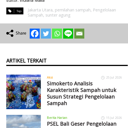
Editor: Indiana Malia
Jakarta Utara
,
pemilahan sampah
,
Pengelolaan
Sampah
,
sunter agung
ARTIKEL TERKAIT
Aksi
25 Jul 2026
Simokerto Analisis
Karakteristik Sampah untuk
Susun Strategi Pengelolaan
Sampah
Berita Harian
15 Jul 2026
PSEL Bali Geser Pengelolaan