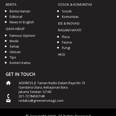
BERITA
SOSOK & KOMUNITAS
Berita Harian
Sosok
Editorial
Komunitas
News In English
IDE & INOVASI
GAYA HIDUP
RAGAM HAYATI
Famous Opinion
Flora
Mode
Fauna
Sehat
Fungi
Ulasan
AKSI
Tips
Komen Kamu
GET IN TOUCH
ADDRESS Jl. Taman Radio Dalam Raya No 15
Gandaria Utara, Kebayoran Baru
Jakarta Selatan 12140
021-72784567/48
redaksi@greenersmagz.com