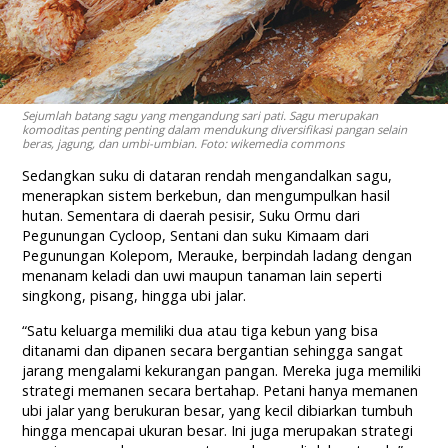
Sejumlah batang sagu yang mengandung sari pati. Sagu merupakan
komoditas penting penting dalam mendukung diversifikasi pangan selain
beras, jagung, dan umbi-umbian. Foto: wikemedia commons
Sedangkan suku di dataran rendah mengandalkan sagu,
menerapkan sistem berkebun, dan mengumpulkan hasil
hutan. Sementara di daerah pesisir, Suku Ormu dari
Pegunungan Cycloop, Sentani dan suku Kimaam dari
Pegunungan Kolepom, Merauke, berpindah ladang dengan
menanam keladi dan uwi maupun tanaman lain seperti
singkong, pisang, hingga ubi jalar.
“Satu keluarga memiliki dua atau tiga kebun yang bisa
ditanami dan dipanen secara bergantian sehingga sangat
jarang mengalami kekurangan pangan. Mereka juga memiliki
strategi memanen secara bertahap. Petani hanya memanen
ubi jalar yang berukuran besar, yang kecil dibiarkan tumbuh
hingga mencapai ukuran besar. Ini juga merupakan strategi