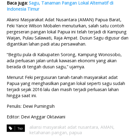
Baca juga:
Sagu, Tanaman Pangan Lokal Alternatif di
Indonesia Timur
Aliansi Masyarakat Adat Nusantara (AMAN) Papua Barat,
Feki Yance Wilson Mobalen menuturkan, salah satu contoh
pergeseran pangan lokal Papua ini telah terjadi di Kampung
Waijan, Pulau Salawati, Raja Ampat. Dusun Sagu digusur dan
digantikan lahan padi atau persawahan.
“Begitu pula di Kabupaten Sorong, Kampung Wonosobo,
ada perluasan jalan untuk kawasan ekonomi yang akan
berada di tengah dusun sagu,” ujarnya.
Menurut Feki pergusuran tanah-tanah masyarakat adat
Papua yang menghasilkan pangan lokal seperti sagu sudah
terjadi sejak 2016 lalu dan masih terjadi perluasan lahan
hingga saat ini.
Penulis: Dewi Purningsih
Editor: Devi Anggar Oktaviani
aliansi masyarakat adat nusantara
,
AMAN
,
ketahanan pangan
,
papua