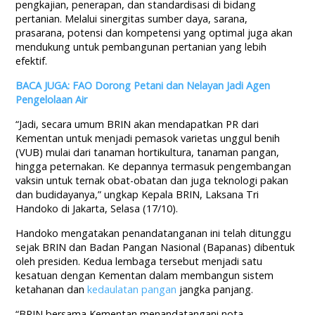
pengkajian, penerapan, dan standardisasi di bidang
pertanian. Melalui
sinergitas
sumber daya, sarana,
prasarana, potensi dan kompetensi yang optimal juga akan
mendukung untuk pembangunan pertanian yang lebih
efektif.
BACA JUGA: FAO Dorong Petani dan Nelayan Jadi Agen
Pengelolaan Air
“Jadi, secara umum BRIN akan mendapatkan PR dari
Kementan untuk menjadi pemasok varietas unggul benih
(VUB) mulai dari tanaman hortikultura, tanaman pangan,
hingga
peternakan
. Ke depannya termasuk pengembangan
vaksin untuk ternak obat-obatan dan juga teknologi pakan
dan budidayanya,” ungkap Kepala BRIN, Laksana Tri
Handoko di Jakarta, Selasa (17/10).
Handoko mengatakan penandatanganan ini telah ditunggu
sejak BRIN dan Badan Pangan Nasional (Bapanas) dibentuk
oleh presiden. Kedua lembaga tersebut menjadi satu
kesatuan dengan Kementan dalam membangun sistem
ketahanan dan
kedaulatan pangan
jangka panjang.
“BRIN bersama Kementan menandatangani nota