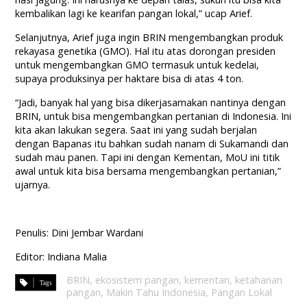
kembalikan lagi ke kearifan pangan lokal,” ucap Arief.
Selanjutnya, Arief juga ingin BRIN mengembangkan produk
rekayasa genetika (GMO). Hal itu atas dorongan presiden
untuk mengembangkan GMO termasuk untuk kedelai,
supaya produksinya per haktare bisa di atas 4 ton.
“Jadi, banyak hal yang bisa dikerjasamakan nantinya dengan
BRIN, untuk bisa mengembangkan pertanian di Indonesia. Ini
kita akan lakukan segera. Saat ini yang sudah berjalan
dengan Bapanas itu bahkan sudah nanam di Sukamandi dan
sudah mau panen. Tapi ini dengan Kementan, MoU ini titik
awal untuk kita bisa bersama mengembangkan pertanian,”
ujarnya.
Penulis: Dini Jembar Wardani
Editor: Indiana Malia
BRIN
,
ekosistem pangan
,
kementan
,
ketahanan
pangan
,
Makin Tahu Indonesia
,
Pangan Lokal