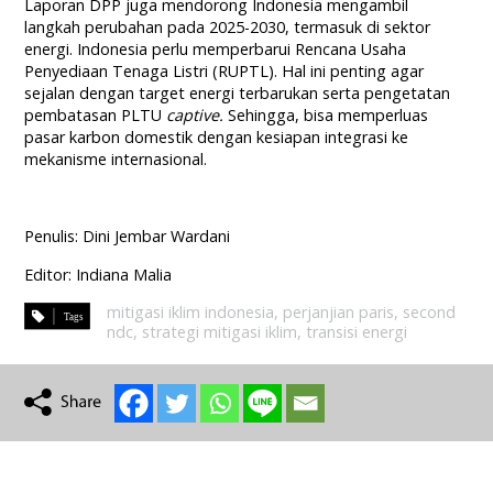
Laporan DPP juga mendorong Indonesia mengambil
langkah perubahan pada 2025-2030, termasuk di sektor
energi. Indonesia perlu memperbarui Rencana Usaha
Penyediaan Tenaga Listri (RUPTL). Hal ini penting agar
sejalan dengan target energi terbarukan serta pengetatan
pembatasan PLTU
captive.
Sehingga, bisa memperluas
pasar karbon domestik dengan kesiapan integrasi ke
mekanisme internasional.
Penulis: Dini Jembar Wardani
Editor: Indiana Malia
mitigasi iklim indonesia
,
perjanjian paris
,
second
ndc
,
strategi mitigasi iklim
,
transisi energi