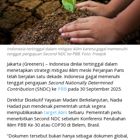
Indonesia tertinggal dalam mitigasi iklim karena gagal memenuhi
tenggat pengajuan Second NDC ke PBB. Foto: Freepik
Jakarta (Greeners) – Indonesia dinilai tertinggal dalam
menetapkan strategi mitigasi iklim meski Perjanjian Paris
telah berjalan satu dekade. Indonesia gagal memenuhi
tenggat pengajuan
Second Nationally Determined
Contribution
(SNDC) ke
PBB
pada 30 September 2025.
Direktur Eksekutif Yayasan Madani Berkelanjutan, Nadia
Hadad pun mendesak pemerintah untuk segera
mempublikasikan
target iklim
terbaru. Pemerintah perlu
menerbitkan Second NDC sebelum Konferensi Perubahan
Iklim PBB Ke-30 atau COP30 di Belem, Brasil.
“Dokumen tersebut bukan hanya sebagai dokumen global,