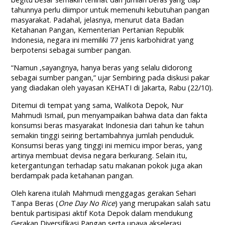
tahunnya perlu diimpor untuk memenuhi kebutuhan pangan
masyarakat. Padahal, jelasnya, menurut data Badan
Ketahanan Pangan, Kementerian Pertanian Republik
Indonesia, negara ini memiliki 77 jenis karbohidrat yang
berpotensi sebagai sumber pangan.
“Namun ,sayangnya, hanya beras yang selalu didorong
sebagai sumber pangan,” ujar Sembiring pada diskusi pakar
yang diadakan oleh yayasan KEHATI di Jakarta, Rabu (22/10).
Ditemui di tempat yang sama, Walikota Depok, Nur
Mahmudi Ismail, pun menyampaikan bahwa data dan fakta
konsumsi beras masyarakat Indonesia dari tahun ke tahun
semakin tinggi seiring bertambahnya jumlah penduduk.
Konsumsi beras yang tinggi ini memicu impor beras, yang
artinya membuat devisa negara berkurang. Selain itu,
ketergantungan terhadap satu makanan pokok juga akan
berdampak pada ketahanan pangan.
Oleh karena itulah Mahmudi menggagas gerakan Sehari
Tanpa Beras (
One Day No Rice
) yang merupakan salah satu
bentuk partisipasi aktif Kota Depok dalam mendukung
Gerakan Diversifikasi Pangan serta upaya akselerasi