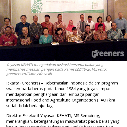
Yayasan KEHATI mengadakan diskusi bersama pakar yang
membahas masalah pangan pada Kamis (23/10/2014). Foto:
greeners.co/Danny Kosasih
Jakarta (Greeners) – Keberhasilan Indonesia dalam program
swasembada beras pada tahun 1984 yang juga sempat
mendapatkan penghargaan dari lembaga pangan
internasional Food and Agriculture Organization (FAO) kini
sudah tidak berlanjut lagi.
Direktur Eksekutif Yayasan KEHATI, MS Sembiring,
menerangkan, ketergantungan masyarakat pada beras yang
begitu besar semakin terlihat dari jumlah beras yang tiap