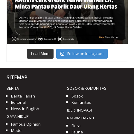
Follow on Instagram
Load More
SITEMAP
BERITA
SOSOK & KOMUNITAS
Berita Harian
Sosok
Editorial
Komunitas
News In English
IDE & INOVASI
GAYA HIDUP
RAGAM HAYATI
Famous Opinion
Flora
Mode
Fauna