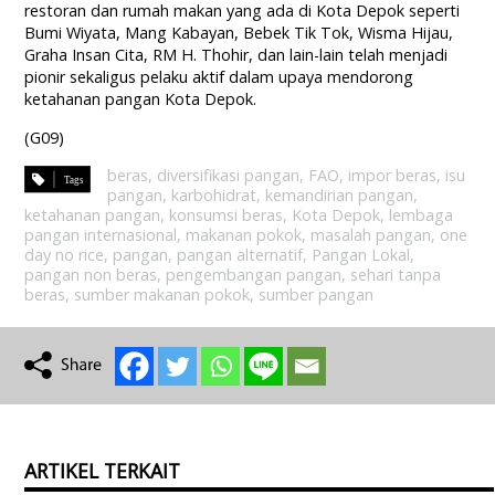
restoran dan rumah makan yang ada di Kota Depok seperti
Bumi Wiyata, Mang Kabayan, Bebek Tik Tok, Wisma Hijau,
Graha Insan Cita, RM H. Thohir, dan lain-lain telah menjadi
pionir sekaligus pelaku aktif dalam upaya mendorong
ketahanan pangan Kota Depok.
(G09)
beras
,
diversifikasi pangan
,
FAO
,
impor beras
,
isu
pangan
,
karbohidrat
,
kemandirian pangan
,
ketahanan pangan
,
konsumsi beras
,
Kota Depok
,
lembaga
pangan internasional
,
makanan pokok
,
masalah pangan
,
one
day no rice
,
pangan
,
pangan alternatif
,
Pangan Lokal
,
pangan non beras
,
pengembangan pangan
,
sehari tanpa
beras
,
sumber makanan pokok
,
sumber pangan
ARTIKEL TERKAIT