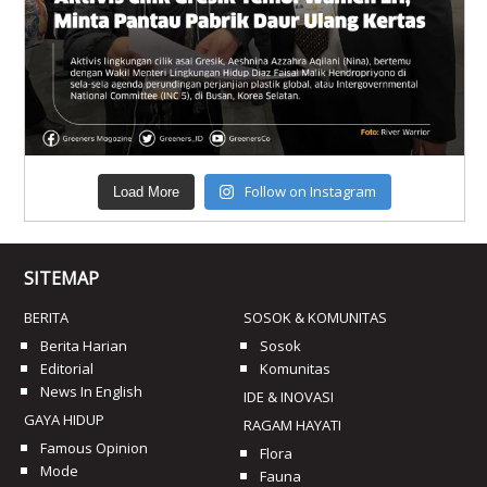
Follow on Instagram
Load More
SITEMAP
BERITA
SOSOK & KOMUNITAS
Berita Harian
Sosok
Editorial
Komunitas
News In English
IDE & INOVASI
GAYA HIDUP
RAGAM HAYATI
Famous Opinion
Flora
Mode
Fauna