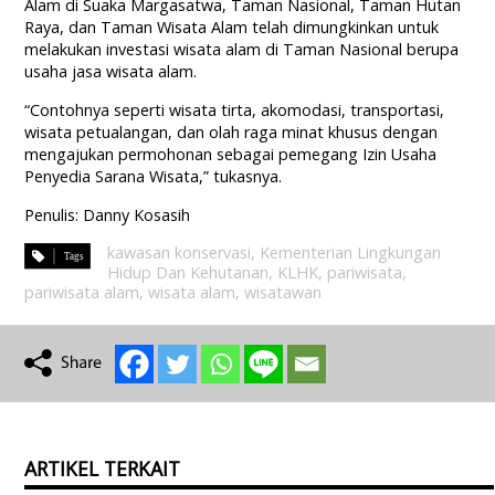
Alam di Suaka Margasatwa, Taman Nasional, Taman Hutan
Raya, dan Taman Wisata Alam telah dimungkinkan untuk
melakukan investasi wisata alam di Taman Nasional berupa
usaha jasa wisata alam.
“Contohnya seperti wisata tirta, akomodasi, transportasi,
wisata petualangan, dan olah raga minat khusus dengan
mengajukan permohonan sebagai pemegang Izin Usaha
Penyedia Sarana Wisata,” tukasnya.
Penulis: Danny Kosasih
kawasan konservasi
,
Kementerian Lingkungan
Hidup Dan Kehutanan
,
KLHK
,
pariwisata
,
pariwisata alam
,
wisata alam
,
wisatawan
ARTIKEL TERKAIT