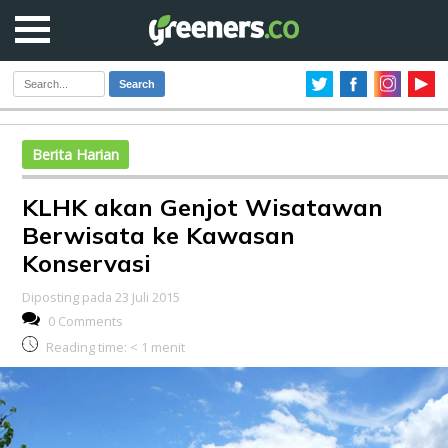
Search
Berita Harian
KLHK akan Genjot Wisatawan
Berwisata ke Kawasan
Konservasi
Diposting pada 23 Juli 2015
0 Comments
Reading time:
< 1
menit