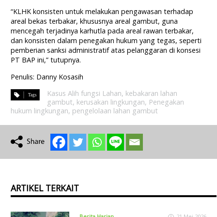
“KLHK konsisten untuk melakukan pengawasan terhadap
areal bekas terbakar, khususnya areal gambut, guna
mencegah terjadinya karhutla pada areal rawan terbakar,
dan konsisten dalam penegakan hukum yang tegas, seperti
pemberian sanksi administratif atas pelanggaran di konsesi
PT BAP ini,” tutupnya.
Penulis: Danny Kosasih
Kasus Alih fungsi Lahan
,
kebakaran lahan
gambut
,
kerusakan lingkungan
,
Penegakan
hukum lingkungan
,
pengelolaan lahan gambut
ARTIKEL TERKAIT
Berita Harian
21 Mei 2026