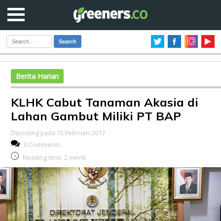
Search
Berita Harian
KLHK Cabut Tanaman Akasia di
Lahan Gambut Miliki PT BAP
Diposting pada 15 Februari 2017
0 Comments
Reading time:
2
menit