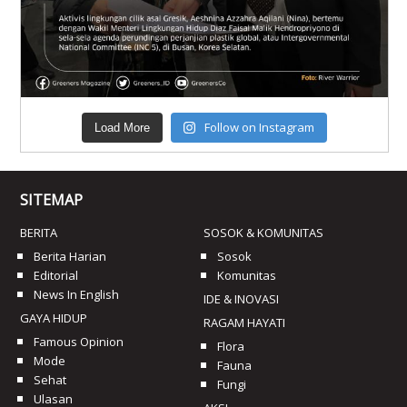
Follow on Instagram
Load More
SITEMAP
BERITA
SOSOK & KOMUNITAS
Berita Harian
Sosok
Editorial
Komunitas
News In English
IDE & INOVASI
GAYA HIDUP
RAGAM HAYATI
Famous Opinion
Flora
Mode
Fauna
Sehat
Fungi
Ulasan