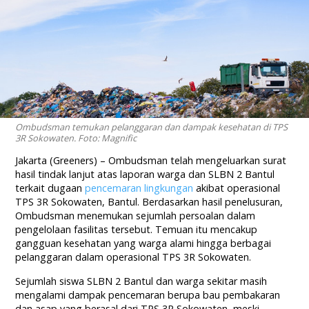
Ombudsman temukan pelanggaran dan dampak kesehatan di TPS
3R Sokowaten. Foto: Magnific
Jakarta (Greeners) – Ombudsman telah mengeluarkan surat
hasil tindak lanjut atas laporan warga dan SLBN 2 Bantul
terkait dugaan
pencemaran lingkungan
akibat operasional
TPS 3R Sokowaten, Bantul. Berdasarkan hasil penelusuran,
Ombudsman menemukan sejumlah persoalan dalam
pengelolaan fasilitas tersebut. Temuan itu mencakup
gangguan kesehatan yang warga alami hingga berbagai
pelanggaran dalam operasional TPS 3R Sokowaten.
Sejumlah siswa SLBN 2 Bantul dan warga sekitar masih
mengalami dampak pencemaran berupa bau pembakaran
dan asap yang berasal dari TPS 3R Sokowaten, meski