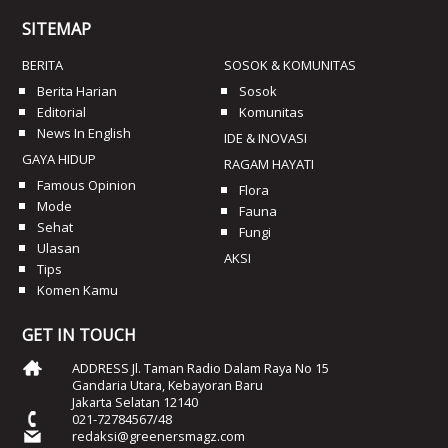
SITEMAP
BERITA
SOSOK & KOMUNITAS
Berita Harian
Sosok
Editorial
Komunitas
News In English
IDE & INOVASI
GAYA HIDUP
RAGAM HAYATI
Famous Opinion
Flora
Mode
Fauna
Sehat
Fungi
Ulasan
AKSI
Tips
Komen Kamu
GET IN TOUCH
ADDRESS Jl. Taman Radio Dalam Raya No 15
Gandaria Utara, Kebayoran Baru
Jakarta Selatan 12140
021-72784567/48
redaksi@greenersmagz.com