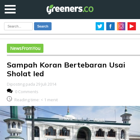
Search
NewsFromYou
Sampah Koran Bertebaran Usai
Sholat Ied
Diposting pada 29 Juli 2014
0 Comments
Reading time:
< 1
menit