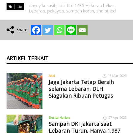
danny kosasih
,
idul fitri 1435 H
,
koran bekas
,
Lebaran
,
pekayon
,
sampah koran
,
sholat ied
ARTIKEL TERKAIT
Aksi
16 Mar 2026
Jaga Jakarta Tetap Bersih
selama Lebaran, DLH
Siagakan Ribuan Petugas
Berita Harian
27 Apr 2023
Sampah DKI Jakarta saat
Lebaran Turun, Hanya 1.987