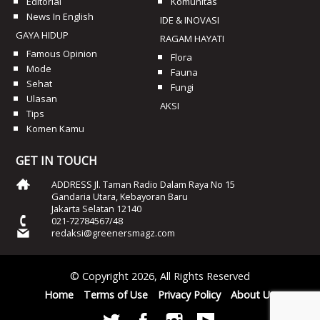
Editorial
Komunitas
News In English
IDE & INOVASI
GAYA HIDUP
RAGAM HAYATI
Famous Opinion
Flora
Mode
Fauna
Sehat
Fungi
Ulasan
AKSI
Tips
Komen Kamu
GET IN TOUCH
ADDRESS Jl. Taman Radio Dalam Raya No 15
Gandaria Utara, Kebayoran Baru
Jakarta Selatan 12140
021-72784567/48
redaksi@greenersmagz.com
© Copyright 2026, All Rights Reserved
Home
Terms of Use
Privacy Policy
About Us