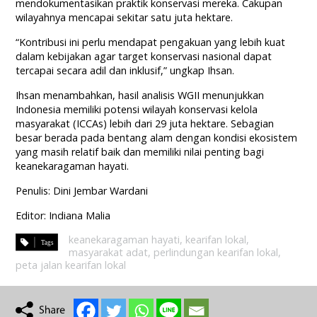
mendokumentasikan praktik konservasi mereka. Cakupan
wilayahnya mencapai sekitar satu juta hektare.
“Kontribusi ini perlu mendapat pengakuan yang lebih kuat
dalam kebijakan agar target konservasi nasional dapat
tercapai secara adil dan inklusif,” ungkap Ihsan.
Ihsan menambahkan, hasil analisis WGII menunjukkan
Indonesia memiliki potensi wilayah konservasi kelola
masyarakat (ICCAs) lebih dari 29 juta hektare. Sebagian
besar berada pada bentang alam dengan kondisi ekosistem
yang masih relatif baik dan memiliki nilai penting bagi
keanekaragaman hayati.
Penulis: Dini Jembar Wardani
Editor: Indiana Malia
keanekaragaman hayati
,
kearifan lokal
,
masyarakat adat
,
perlindungan kearifan lokal
,
peta jalan kearifan lokal