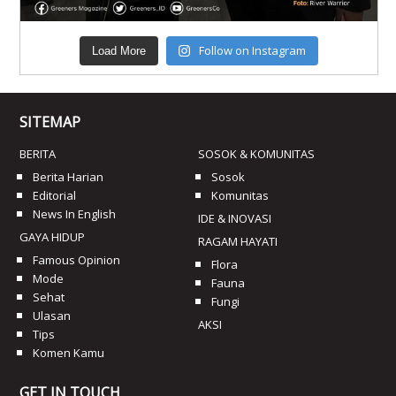
Follow on Instagram
Load More
SITEMAP
BERITA
SOSOK & KOMUNITAS
Berita Harian
Sosok
Editorial
Komunitas
News In English
IDE & INOVASI
GAYA HIDUP
RAGAM HAYATI
Famous Opinion
Flora
Mode
Fauna
Sehat
Fungi
Ulasan
AKSI
Tips
Komen Kamu
GET IN TOUCH