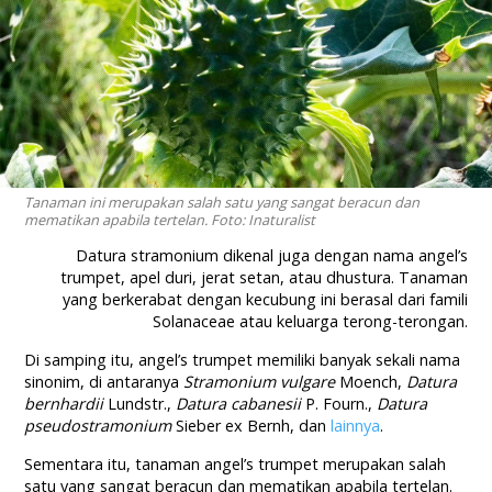
Tanaman ini merupakan salah satu yang sangat beracun dan
mematikan apabila tertelan. Foto: Inaturalist
Datura stramonium dikenal juga dengan nama angel’s
trumpet, apel duri, jerat setan, atau dhustura. Tanaman
yang berkerabat dengan kecubung ini berasal dari famili
Solanaceae atau keluarga terong-terongan.
Di samping itu, angel’s trumpet memiliki banyak sekali nama
sinonim, di antaranya
Stramonium vulgare
Moench,
Datura
bernhardii
Lundstr.,
Datura cabanesii
P. Fourn.,
Datura
pseudostramonium
Sieber ex Bernh, dan
lainnya
.
Sementara itu, tanaman angel’s trumpet merupakan salah
satu yang sangat beracun dan mematikan apabila tertelan.