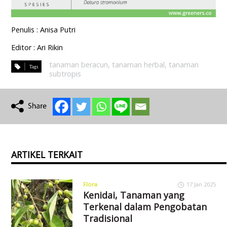
Penulis : Anisa Putri
Editor : Ari Rikin
tanaman beracun
,
tanaman herbal
,
tanaman
subtropis
ARTIKEL TERKAIT
Flora
17 Jan 2025
Kenidai, Tanaman yang
Terkenal dalam Pengobatan
Tradisional