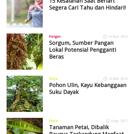
15 Kesalahan Saat Berlari:
Segera Cari Tahu dan Hindari!
Pangan
10 Nov 2015
Sorgum, Sumber Pangan
Lokal Potensial Pengganti
Beras
Flora
23 Mar 2018
Pohon Ulin, Kayu Kebanggaan
Suku Dayak
Flora
4 Apr 2017
Tanaman Petai, Dibalik
Baunya Terkandung Manfaat