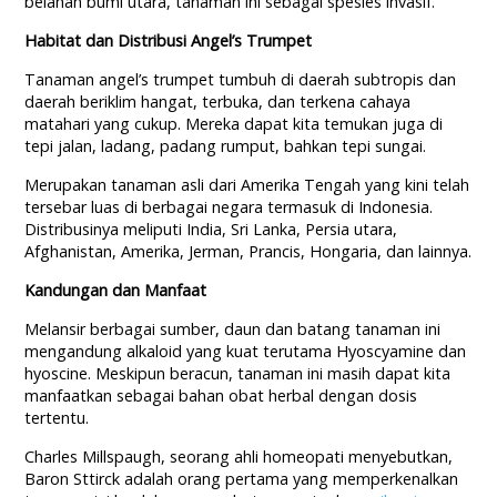
belahan bumi utara, tanaman ini sebagai spesies invasif.
Habitat dan Distribusi Angel’s Trumpet
Tanaman angel’s trumpet tumbuh di daerah subtropis dan
daerah beriklim hangat, terbuka, dan terkena cahaya
matahari yang cukup. Mereka dapat kita temukan juga di
tepi jalan, ladang, padang rumput, bahkan tepi sungai.
Merupakan tanaman asli dari Amerika Tengah yang kini telah
tersebar luas di berbagai negara termasuk di Indonesia.
Distribusinya meliputi India, Sri Lanka, Persia utara,
Afghanistan, Amerika, Jerman, Prancis, Hongaria, dan lainnya.
Kandungan dan Manfaat
Melansir berbagai sumber, daun dan batang tanaman ini
mengandung alkaloid yang kuat terutama Hyoscyamine dan
hyoscine. Meskipun beracun, tanaman ini masih dapat kita
manfaatkan sebagai bahan obat herbal dengan dosis
tertentu.
Charles Millspaugh, seorang ahli homeopati menyebutkan,
Baron Sttirck adalah orang pertama yang memperkenalkan