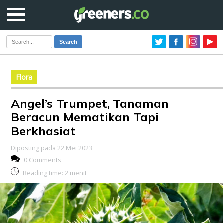
Search
Flora
Angel’s Trumpet, Tanaman
Beracun Mematikan Tapi
Berkhasiat
Diposting pada 22 Mei 2023
0 Comments
Reading time:
2
menit