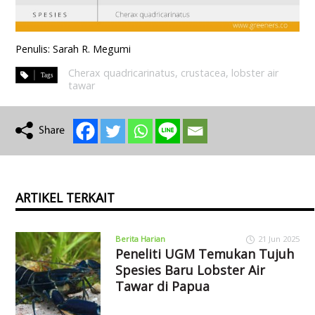
Penulis: Sarah R. Megumi
Cherax quadricarinatus
,
crustacea
,
lobster air
tawar
ARTIKEL TERKAIT
Berita Harian
21 Jun 2025
Peneliti UGM Temukan Tujuh
Spesies Baru Lobster Air
Tawar di Papua