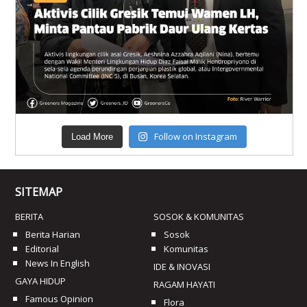
Follow on Instagram
Load More
SITEMAP
BERITA
SOSOK & KOMUNITAS
Berita Harian
Sosok
Editorial
Komunitas
News In English
IDE & INOVASI
GAYA HIDUP
RAGAM HAYATI
Famous Opinion
Flora