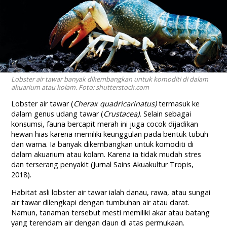
Lobster air tawar banyak dikembangkan untuk komoditi di dalam
akuarium atau kolam. Foto: shutterstock.com
Lobster air tawar (
Cherax quadricarinatus
)
termasuk ke
dalam genus udang tawar (
Crustacea
).
Selain sebagai
konsumsi, fauna bercapit merah ini juga cocok dijadikan
hewan hias karena memiliki keunggulan pada bentuk tubuh
dan warna. Ia banyak dikembangkan untuk komoditi di
dalam akuarium atau kolam. Karena ia tidak mudah stres
dan terserang penyakit (Jurnal Sains Akuakultur Tropis,
2018).
Habitat asli lobster air tawar ialah danau, rawa, atau sungai
air tawar dilengkapi dengan tumbuhan air atau darat.
Namun, tanaman tersebut mesti memiliki akar atau batang
yang terendam air dengan daun di atas permukaan.