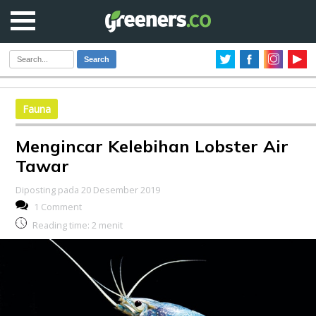
Search
Fauna
Mengincar Kelebihan Lobster Air
Tawar
Diposting pada 20 Desember 2019
1 Comment
Reading time:
2
menit