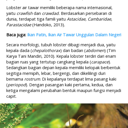
Lobster air tawar memiliki beberapa nama internasional,
yaitu
crawfish
dan
crawdad.
Berdasarkan persebaran di
dunia, terdapat tiga famili yaitu
Astacidae, Cambaridae,
Parastacidae
(Handoko, 2013)
.
Baca juga:
Ikan Patin, Ikan Air Tawar Unggulan Dalam Negeri
Secara morfologi, tubuh lobster dibagi menjadi dua, yaitu
kepala dada (
chepalothora
x
) dan badan (
abdomen
) (Tim
Karya Tani Mandiri, 2010). Kepala lobster terdiri dari enam
bagian ruas yang tertutup cangkang kepala (
carapace
).
Sedangkan bagian depan kepala memiliki kelopak berbentuk
segitiga memipih, lebar, bergerigi, dan dikelilingi duri
bernama
rostrum
. Di kepalanya terdapat lima pasang kaki
(
periopod
). Dengan pasangan kaki pertama, kedua, dan
ketiga mengalami perubahan bentuk maupun fungsi menjadi
capit.