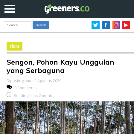
Search
Flora
Sengon, Pohon Kayu Unggulan
yang Serbaguna
Diposting pada 2 Agustus 2020
0 Comments
Reading time:
2
menit