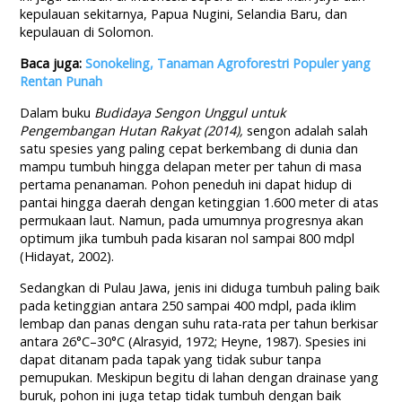
kepulauan sekitarnya, Papua Nugini, Selandia Baru, dan
kepulauan di Solomon.
Baca juga:
Sonokeling, Tanaman Agroforestri Populer yang
Rentan Punah
Dalam buku
Budidaya Sengon
Unggul
u
ntuk
Pengembangan Hutan Rakyat (2014)
,
sengon adalah salah
satu spesies yang paling cepat berkembang di dunia dan
mampu tumbuh hingga delapan meter per tahun di masa
pertama penanaman. Pohon peneduh ini dapat hidup di
pantai hingga daerah dengan ketinggian 1.600 meter di atas
permukaan laut. Namun, pada umumnya progresnya akan
optimum jika tumbuh pada kisaran nol sampai 800 mdpl
(Hidayat, 2002).
Sedangkan di Pulau Jawa, jenis ini diduga tumbuh paling baik
pada ketinggian antara 250 sampai 400 mdpl, pada iklim
lembap dan panas dengan suhu rata-rata per tahun berkisar
antara 26°C–30°C (Alrasyid, 1972; Heyne, 1987). Spesies ini
dapat ditanam pada tapak yang tidak subur tanpa
pemupukan. Meskipun begitu di lahan dengan drainase yang
buruk, pohon ini juga tetap tidak tumbuh dengan baik