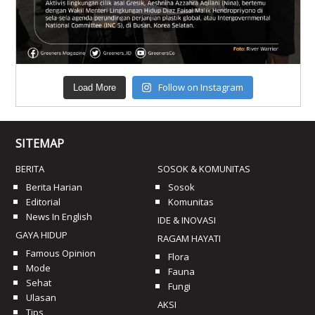
Follow on Instagram
Load More
SITEMAP
BERITA
SOSOK & KOMUNITAS
Berita Harian
Sosok
Editorial
Komunitas
News In English
IDE & INOVASI
GAYA HIDUP
RAGAM HAYATI
Famous Opinion
Flora
Mode
Fauna
Sehat
Fungi
Ulasan
AKSI
Tips