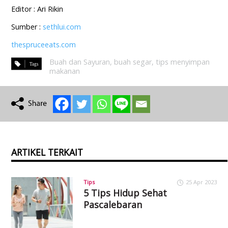
Editor : Ari Rikin
Sumber :
sethlui.com
thespruceeats.com
Buah dan Sayuran
,
buah segar
,
tips menyimpan
makanan
ARTIKEL TERKAIT
Tips
25 Apr 2023
5 Tips Hidup Sehat
Pascalebaran