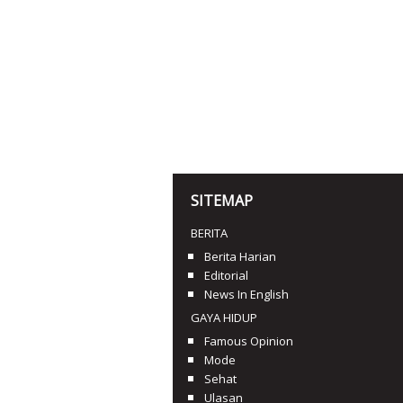
SITEMAP
BERITA
Berita Harian
Editorial
News In English
GAYA HIDUP
Famous Opinion
Mode
Sehat
Ulasan