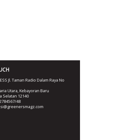
OUCH
SS Jl. Taman Radio Dalam Raya No
ria Utara, Kebayoran Baru
ta Selatan 12140
2784567/48
ksi@greenersmagz.com