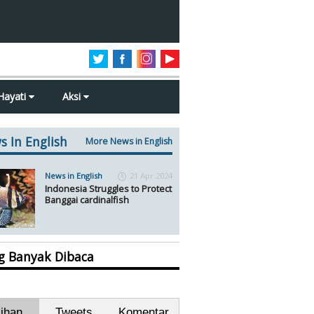
Hayati
Aksi
s In English
More News in English
News in English
21 Apr 2024
Indonesia Struggles to Protect
Banggai cardinalfish
ng Banyak Dibaca
lihan
Tweets
Komentar