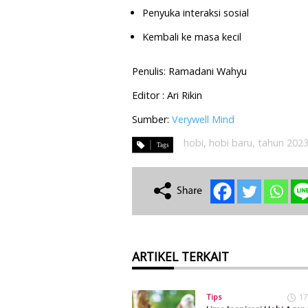
Penyuka interaksi sosial
Kembali ke masa kecil
Penulis: Ramadani Wahyu
Editor : Ari Rikin
Sumber:
Verywell Mind
hobi
,
hobi baru
,
tahun 202
ARTIKEL TERKAIT
Tips
17