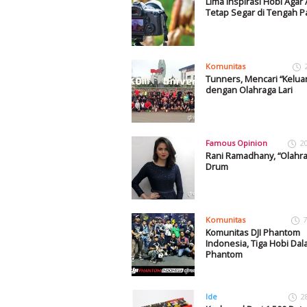
Lima Inspirasi Hobi Agar
Tetap Segar di Tengah 
Komunitas
Tunners, Mencari “Kelua
dengan Olahraga Lari
Famous Opinion
2
Rani Ramadhany, “Olahra
Drum
Komunitas
7
Komunitas DJI Phantom
Indonesia, Tiga Hobi Dal
Phantom
Ide
2