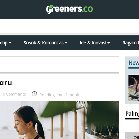
idup
Sosok & Komunitas
Ide & Inovasi
Ragam 
New
Baru
0 Comments
Reading time:
2
menit
Pali
Pi