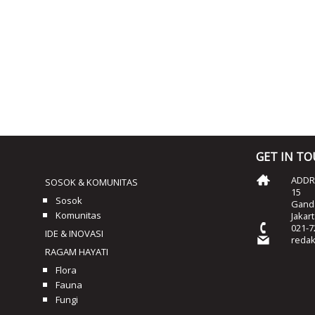
GET IN T
ADDRE
SOSOK & KOMUNITAS
15
Sosok
Ganda
Komunitas
Jakar
021-7
IDE & INOVASI
reda
RAGAM HAYATI
Flora
Fauna
Fungi