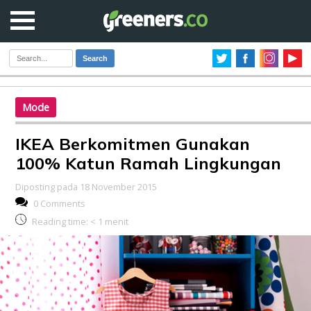
Search
Mode
IKEA Berkomitmen Gunakan
100% Katun Ramah Lingkungan
Diposting pada 18 November 2015
0 Comments
Reading time:
< 1
menit