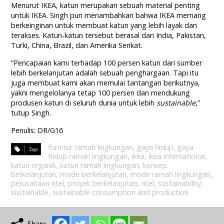
Menurut IKEA, katun merupakan sebuah material penting
untuk IKEA. Singh pun menambahkan bahwa IKEA memang
berkeinginan untuk membuat katun yang lebih layak dan
terakses. Katun-katun tersebut berasal dari India, Pakistan,
Turki, China, Brazil, dan Amerika Serikat.
“Pencapaian kami terhadap 100 persen katun dari sumber
lebih berkelanjutan adalah sebuah penghargaan. Tapi itu
juga membuat kami akan memulai tantangan berikutnya,
yakni mengelolanya tetap 100 persen dan mendukung
produsen katun di seluruh dunia untuk lebih
sustainable
,”
tutup Singh.
Penulis: DR/G16
furnitur ramah lingkungan
,
gaya hidup
,
gaya
hidup ramah lingkungan
,
ikea
,
ikea international
,
katun organik
,
katun ramah lingkungan
,
konsep
berkelanjutan
,
mode berkelanjutan
,
mode ramah lingkungan
,
perusahaan ritel
,
proyek berkelanjutan
,
ritel
,
sustainability
,
sustainable
,
sustainable consumption and production