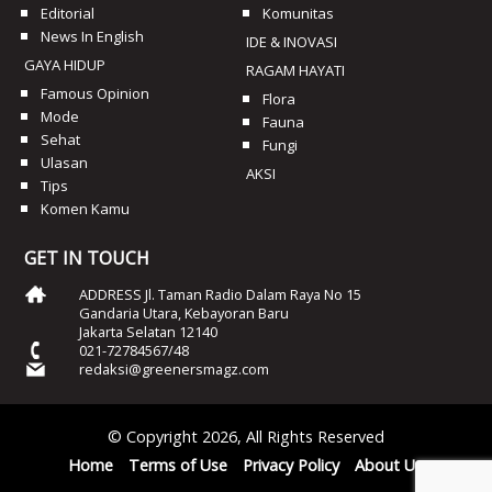
Editorial
Komunitas
News In English
IDE & INOVASI
GAYA HIDUP
RAGAM HAYATI
Famous Opinion
Flora
Mode
Fauna
Sehat
Fungi
Ulasan
AKSI
Tips
Komen Kamu
GET IN TOUCH
ADDRESS Jl. Taman Radio Dalam Raya No 15
Gandaria Utara, Kebayoran Baru
Jakarta Selatan 12140
021-72784567/48
redaksi@greenersmagz.com
© Copyright 2026, All Rights Reserved
Home
Terms of Use
Privacy Policy
About Us