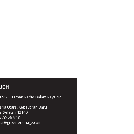
OUCH
SS Jl. Taman Radio Dalam Raya No
ria Utara, Kebayoran Baru
ta Selatan 12140
2784567/48
ksi@greenersmagz.com