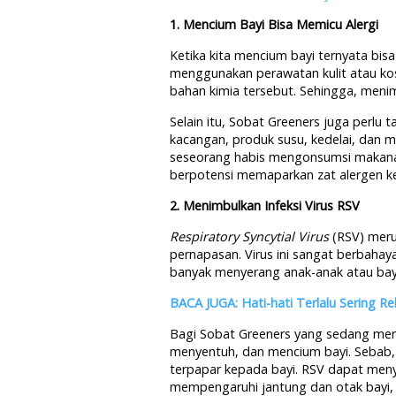
1. Mencium Bayi Bisa Memicu Alergi
Ketika kita mencium bayi ternyata bis
menggunakan perawatan kulit atau ko
bahan kimia tersebut. Sehingga, menimbu
Selain itu, Sobat Greeners juga perlu
kacangan, produk susu, kedelai, dan m
seseorang habis mengonsumsi makanan 
berpotensi memaparkan zat alergen k
2. Menimbulkan Infeksi Virus RSV
Respiratory Syncytial Virus
(RSV) meru
pernapasan. Virus ini sangat berbahay
banyak menyerang anak-anak atau bayi
BACA JUGA: Hati-hati Terlalu Sering R
Bagi Sobat Greeners yang sedang mera
menyentuh, dan mencium bayi. Sebab, d
terpapar kepada bayi. RSV dapat men
mempengaruhi jantung dan otak bayi, 