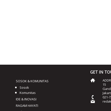
GET IN T
ADDRE
SOSOK & KOMUNITAS
15
Sosok
Ganda
Komunitas
Jakar
021-7
IDE & INOVASI
reda
RAGAM HAYATI