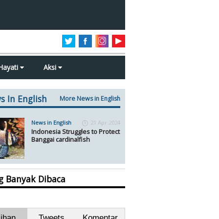
Hayati
Aksi
s In English
More News in English
News in English
21 Apr 2024
Indonesia Struggles to Protect
Banggai cardinalfish
ng Banyak Dibaca
lihan
Tweets
Komentar