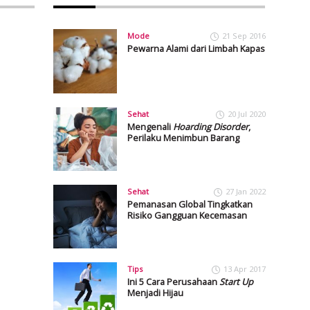
Mode
21 Sep 2016
Pewarna Alami dari Limbah Kapas
Sehat
20 Jul 2020
Mengenali
Hoarding Disorder
,
Perilaku Menimbun Barang
Sehat
27 Jan 2022
Pemanasan Global Tingkatkan
Risiko Gangguan Kecemasan
Tips
13 Apr 2017
Ini 5 Cara Perusahaan
Start Up
Menjadi Hijau