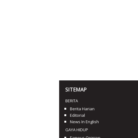
SITEMAP
BERITA
Berita Harian
Editorial
News In English
GAYA HIDUP
Famous Opinion