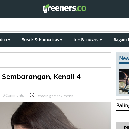
idup
Sosok & Komunitas
Ide & Inovasi
Ragam 
New
 Sembarangan, Kenali 4
0 Comments
Reading time:
2
menit
Pali
Pi