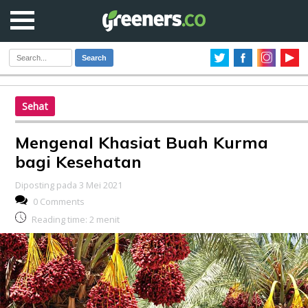
Search
Sehat
Mengenal Khasiat Buah Kurma
bagi Kesehatan
Diposting pada 3 Mei 2021
0 Comments
Reading time:
2
menit