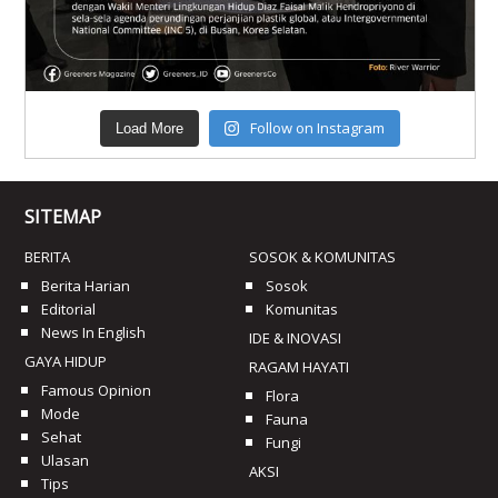
Follow on Instagram
Load More
SITEMAP
BERITA
SOSOK & KOMUNITAS
Berita Harian
Sosok
Editorial
Komunitas
News In English
IDE & INOVASI
GAYA HIDUP
RAGAM HAYATI
Famous Opinion
Flora
Mode
Fauna
Sehat
Fungi
Ulasan
AKSI
Tips